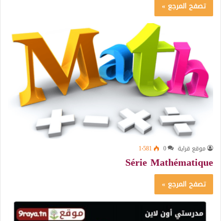
تصفح المرجع »
موقع قراية
0
1٬581
Série Mathématique
تصفح المرجع »