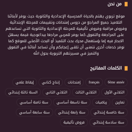
من نحن
موقع تربوي يهتم بالحياة المدرسية الإعدادية والثانوية حيث يوفر لأبنائنا
التلاميذ جميع المراجع من دروس إمتحانات وتقييمات للمرحلة الإبتدائية
وفروض مراقبة وفروض تأليفية للمرحلة الإعدادية والثانوية التي تساعدهم
على المراجعة والتفوق كما يوفر للمربي مراجعا بيداغوجية قيمة يسهل
الابحار فيه إما بإستعمال محرك بحث التلميذ أو البحث الأصلي للموقع كما
نوفر خدمات أخرى نتمنى أن تلقى إعجابكم وأن تساعد أبنائنا في التفوق
والتميز في مسيرتهم التربوية بحول الله
الكلمات المفاتيح
6ème année
français
إمتحانات
إنتاج كتابي
إيقاظ علمي
الثلاثي الأول
الثلاثي الثالث
الثلاثي الثاني
السنة ثالثة إبتدائي
تمارين
رياضيات
سنة تاسعة أساسي
سنة ثامنة أساسي
سنة خامسة إبتدائي
سنة رابعة إبتدائي
سنة سابعة أساسي
سنة سادسة إبتدائي
فروض تأليفية