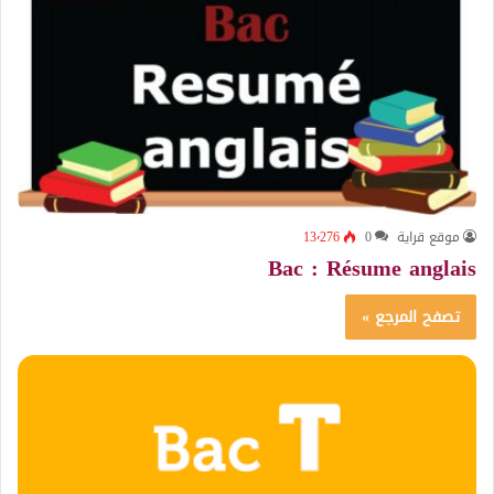
موقع قراية
0
13٬276
Bac : Résume anglais
تصفح المرجع »