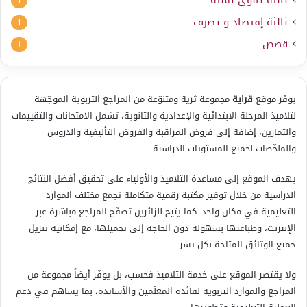
ثالثة ثانوي تقنية
1
ثالثة إقتصاد و تصرف
1
قصص
1
يوفّر موقع
قراية
مجموعة ثرية ومتنوّعة من المراجع التربوية الموجّهة
لتلاميذ المرحلة الابتدائية والإعدادية والثانوية، تشمل الامتحانات والتقييمات
والتمارين، إضافة إلى فروض المراقبة والفروض التأليفية والدروس
والملخّصات لجميع المستويات الدراسية.
يهدف الموقع إلى مساعدة التلاميذ والأولياء على تحقيق أفضل النتائج
الدراسية من خلال توفير مكتبة رقمية متكاملة تجمع مختلف الموارد
التعليمية في مكان واحد. كما يتيح للزائرين تصفّح المراجع مباشرة عبر
الإنترنت، وطباعتها بسهولة دون الحاجة إلى تحميلها، مع إمكانية تنزيل
جميع الوثائق المتاحة بكل يسر.
ولا يقتصر الموقع على خدمة التلاميذ فحسب، بل يوفّر أيضاً مجموعة من
المراجع والموارد التربوية لفائدة المعلّمين والأساتذة، بما يساهم في دعم