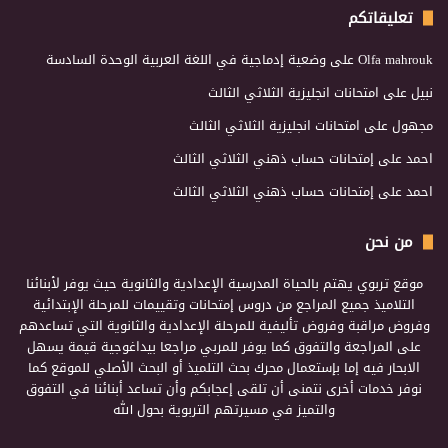
تعليقاتكم
Olfa mahrouk
على
وضعية إدماجية في اللغة العربية الوحدة السادسة
نبيل
على
امتحانات انجليزية الثلاثي الثالث
مجهول
على
امتحانات انجليزية الثلاثي الثالث
احمد
على
إمتحانات حساب ذهني الثلاثي الثالث
احمد
على
إمتحانات حساب ذهني الثلاثي الثالث
من نحن
موقع تربوي يهتم بالحياة المدرسية الإعدادية والثانوية حيث يوفر لأبنائنا
التلاميذ جميع المراجع من دروس إمتحانات وتقييمات للمرحلة الإبتدائية
وفروض مراقبة وفروض تأليفية للمرحلة الإعدادية والثانوية التي تساعدهم
على المراجعة والتفوق كما يوفر للمربي مراجعا بيداغوجية قيمة يسهل
الابحار فيه إما بإستعمال محرك بحث التلميذ أو البحث الأصلي للموقع كما
نوفر خدمات أخرى نتمنى أن تلقى إعجابكم وأن تساعد أبنائنا في التفوق
والتميز في مسيرتهم التربوية بحول الله