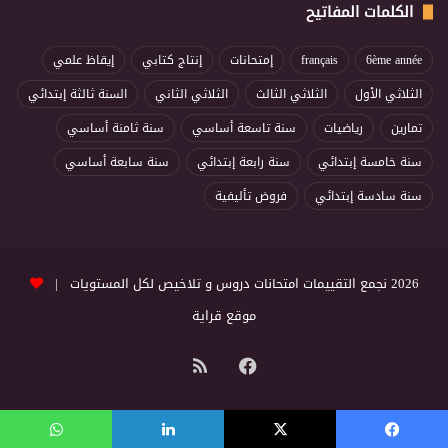
الكلمات المفاتيح
6ème année
français
إمتحانات
إنتاج كتابي
إيقاظ علمي
الثلاثي الأول
الثلاثي الثالث
الثلاثي الثاني
السنة ثالثة إبتدائي
تمارين
رياضيات
سنة تاسعة أساسي
سنة ثامنة أساسي
سنة خامسة إبتدائي
سنة رابعة إبتدائي
سنة سابعة أساسي
سنة سادسة إبتدائي
فروض تأليفية
2026 نجمع التقييمات امتحانات دروس و تلاخيص لكل المستويات |
موقع قراية
فيسبوك
ملخص
الموقع