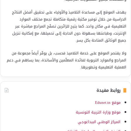
يهدف الموقع إلى مساعدة التلاميذ والأولياء على تحقيق أفضل النتائج
الدراسية من خلال توفير مكتبة رقمية متكاملة تجمع مختلف الموارد
التعليمية في مكان واحد. كما يتيح للزائرين تصفّح المراجع مباشرة عبر
الإنترنت، وطباعتها بسهولة دون الحاجة إلى تحميلها، مع إمكانية تنزيل
جميع الوثائق المتاحة بكل يسر.
ولا يقتصر الموقع على خدمة التلاميذ فحسب، بل يوفّر أيضاً مجموعة من
المراجع والموارد التربوية لفائدة المعلّمين والأساتذة، بما يساهم في دعم
العملية التعليمية وتطويرها.
روابط مفيدة
موقع Edunet.tn
موقع وزارة التربية التونسية
المركز الوطني البيداغوجي