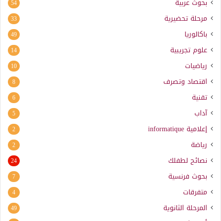
بحوث عربية
54
مرحلة تحضيرية
33
باكالوريا
49
علوم تجريبية
14
رياضيات
10
اقتصاد وتصرف
8
تقنية
6
آداب
5
إعلامية
informatique
2
رياضة
2
نصائح لطفلك
24
بحوث فرنسية
7
متفرقات
4
المرحلة الثانوية
49