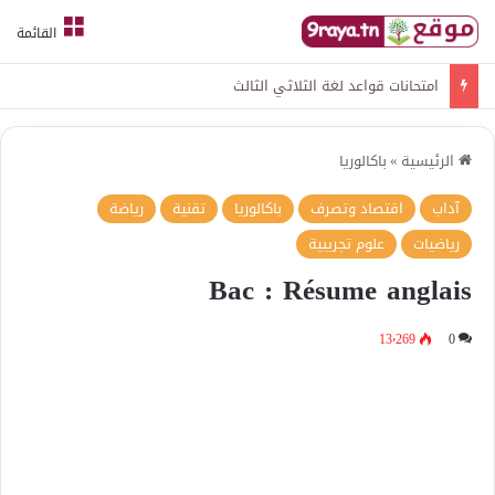
القائمة
امتحانات قواعد لغة الثلاثي الثالث
الرئيسية
»
باكالوريا
آداب
اقتصاد وتصرف
باكالوريا
تقنية
رياضة
رياضيات
علوم تجريبية
Bac : Résume anglais
13٬269
0