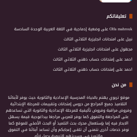
تعليقاتكم
Olfa mahrouk
على
وضعية إدماجية في اللغة العربية الوحدة السادسة
نبيل
على
امتحانات انجليزية الثلاثي الثالث
مجهول
على
امتحانات انجليزية الثلاثي الثالث
احمد
على
إمتحانات حساب ذهني الثلاثي الثالث
احمد
على
إمتحانات حساب ذهني الثلاثي الثالث
من نحن
موقع تربوي يهتم بالحياة المدرسية الإعدادية والثانوية حيث يوفر لأبنائنا
التلاميذ جميع المراجع من دروس إمتحانات وتقييمات للمرحلة الإبتدائية
وفروض مراقبة وفروض تأليفية للمرحلة الإعدادية والثانوية التي تساعدهم
على المراجعة والتفوق كما يوفر للمربي مراجعا بيداغوجية قيمة يسهل
الابحار فيه إما بإستعمال محرك بحث التلميذ أو البحث الأصلي للموقع كما
نوفر خدمات أخرى نتمنى أن تلقى إعجابكم وأن تساعد أبنائنا في التفوق
والتميز في مسيرتهم التربوية بحول الله