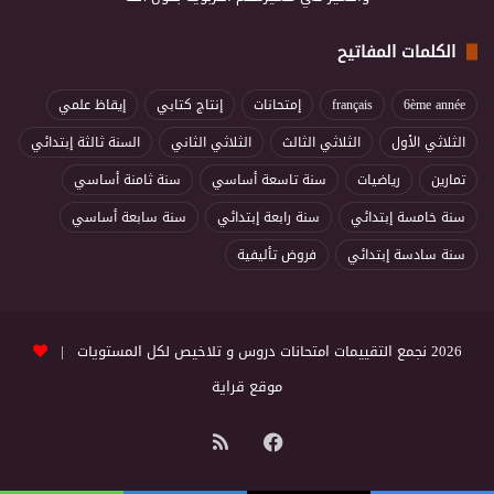
الكلمات المفاتيح
6ème année
français
إمتحانات
إنتاج كتابي
إيقاظ علمي
الثلاثي الأول
الثلاثي الثالث
الثلاثي الثاني
السنة ثالثة إبتدائي
تمارين
رياضيات
سنة تاسعة أساسي
سنة ثامنة أساسي
سنة خامسة إبتدائي
سنة رابعة إبتدائي
سنة سابعة أساسي
سنة سادسة إبتدائي
فروض تأليفية
2026 نجمع التقييمات امتحانات دروس و تلاخيص لكل المستويات |
موقع قراية
فيسبوك
ملخص