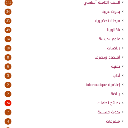
السنة الثامنة أساسي
145
بحوث عربية
54
مرحلة تحضيرية
33
باكالوريا
49
علوم تجريبية
14
رياضيات
10
اقتصاد وتصرف
8
تقنية
6
آداب
5
إعلامية
informatique
2
رياضة
2
نصائح لطفلك
24
بحوث فرنسية
7
متفرقات
4