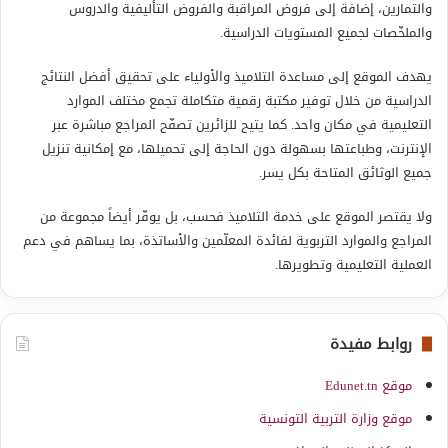
والتمارين، إضافة إلى فروض المراقبة والفروض التأليفية والدروس
والملخّصات لجميع المستويات الدراسية.
يهدف الموقع إلى مساعدة التلاميذ والأولياء على تحقيق أفضل النتائج
الدراسية من خلال توفير مكتبة رقمية متكاملة تجمع مختلف الموارد
التعليمية في مكان واحد. كما يتيح للزائرين تصفّح المراجع مباشرة عبر
الإنترنت، وطباعتها بسهولة دون الحاجة إلى تحميلها، مع إمكانية تنزيل
جميع الوثائق المتاحة بكل يسر.
ولا يقتصر الموقع على خدمة التلاميذ فحسب، بل يوفّر أيضاً مجموعة من
المراجع والموارد التربوية لفائدة المعلّمين والأساتذة، بما يساهم في دعم
العملية التعليمية وتطويرها.
روابط مفيدة
موقع Edunet.tn
موقع وزارة التربية التونسية