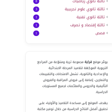
ثالثة ثانوي رياضيات
8
ثالثة ثانوي علوم تجريبية
3
ثالثة ثانوي تقنية
1
ثالثة إقتصاد و تصرف
1
قصص
1
يوفّر موقع
قراية
مجموعة ثرية ومتنوّعة من المراجع
التربوية الموجّهة لتلاميذ المرحلة الابتدائية
والإعدادية والثانوية، تشمل الامتحانات والتقييمات
والتمارين، إضافة إلى فروض المراقبة والفروض
التأليفية والدروس والملخّصات لجميع المستويات
الدراسية.
يهدف الموقع إلى مساعدة التلاميذ والأولياء على
تحقيق أفضل النتائج الدراسية من خلال توفير مكتبة