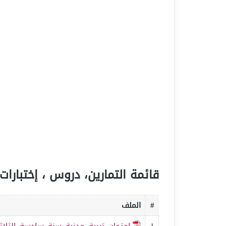
قائمة التمارين، دروس ، إختبارات 
#
الملف
1
امتحان_تربية_مدنية_سنة_سادسة_الثلاثي