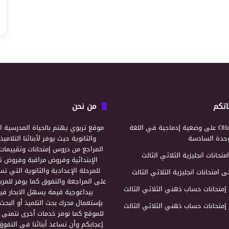
اتكم
من نحن
Olf
على
وضعية إدماجية في اللغة
موقع تربوي يهتم بالحياة المدرسية ال
لوحدة السادسة
والثانوية حيث يوفر لأبنائنا التلامي
المراجع من دروس إمتحانات وتقييمات 
امتحانات انجليزية الثلاثي الثالث
الإبتدائية وفروض مراقبة وفروض تأ
للمرحلة الإعدادية والثانوية التي ت
ى
امتحانات انجليزية الثلاثي الثالث
على المراجعة والتفوق كما يوفر للمرب
إمتحانات حساب ذهني الثلاثي الثالث
بيداغوجية قيمة يسهل الابحار فيه
بإستعمال محرك بحث التلميذ أو البحث
إمتحانات حساب ذهني الثلاثي الثالث
للموقع كما نوفر خدمات أخرى نتمنى 
إعجابكم وأن تساعد أبنائنا في التفوق