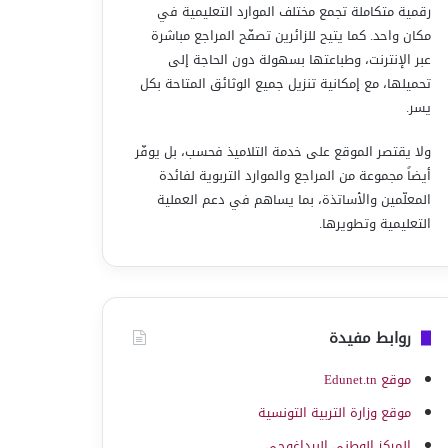
رقمية متكاملة تجمع مختلف الموارد التعليمية في
مكان واحد. كما يتيح للزائرين تصفّح المراجع مباشرة
عبر الإنترنت، وطباعتها بسهولة دون الحاجة إلى
تحميلها، مع إمكانية تنزيل جميع الوثائق المتاحة بكل
يسر.
ولا يقتصر الموقع على خدمة التلاميذ فحسب، بل يوفّر
أيضاً مجموعة من المراجع والموارد التربوية لفائدة
المعلّمين والأساتذة، بما يساهم في دعم العملية
التعليمية وتطويرها.
روابط مفيدة
موقع Edunet.tn
موقع وزارة التربية التونسية
المركز الوطني البيداغوجي