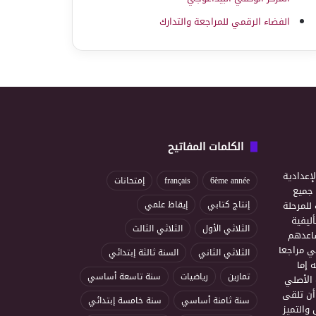
الفضاء الرقمي للمراجعة والتدارك
الكلمات المفاتيح
إعدادية
6ème année
français
إمتحانات
ذ جميع
للمرحلة
إنتاج كتابي
إيقاظ علمي
ليفية
الثلاثي الأول
الثلاثي الثالث
ساعدهم
ي مراجعا
الثلاثي الثاني
السنة ثالثة إبتدائي
 إما
تمارين
رياضيات
سنة تاسعة أساسي
 الأصلي
أن تلقى
سنة ثامنة أساسي
سنة خامسة إبتدائي
 والتميز