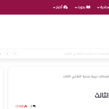
عدادية
بحوث
أخبار
غة الثلاثي الثالث
ب
متحانات تربية مدنية الثلاثي الثالث
لثالث
13٬968
0