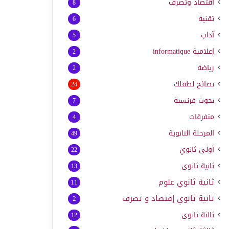
اقتصاد وتصرف
8
تقنية
6
آداب
5
إعلامية
informatique
2
رياضة
2
نصائح لطفلك
24
بحوث فرنسية
7
متفرقات
4
المرحلة الثانوية
49
أولى ثانوي
22
ثانية ثانوي
13
ثانية ثانوي علوم
11
ثانية ثانوي إقتصاد و تصرف
2
ثالثة ثانوي
12