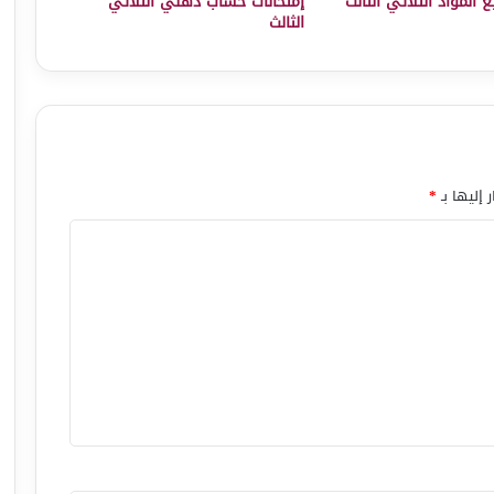
 المواد الثلاثي الثالث
إمتحانات حساب ذهني الثلاثي
الثالث
 إليها بـ
*