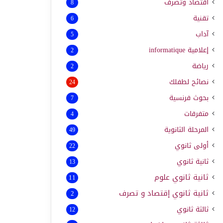
اقتصاد وتصرف
8
تقنية
6
آداب
5
إعلامية
informatique
2
رياضة
2
نصائح لطفلك
24
بحوث فرنسية
7
متفرقات
4
المرحلة الثانوية
49
أولى ثانوي
22
ثانية ثانوي
13
ثانية ثانوي علوم
11
ثانية ثانوي إقتصاد و تصرف
2
ثالثة ثانوي
12