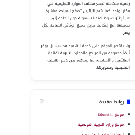
رقمية متكاملة تجمع مختلف الموارد التعليمية في
مكان واحد. كما يتيح للزائرين تصفّح المراجع مباشرة
عبر الإنترنت، وطباعتها بسهولة دون الحاجة إلى
تحميلها، مع إمكانية تنزيل جميع الوثائق المتاحة بكل
يسر.
ولا يقتصر الموقع على خدمة التلاميذ فحسب، بل يوفّر
أيضاً مجموعة من المراجع والموارد التربوية لفائدة
المعلّمين والأساتذة، بما يساهم في دعم العملية
التعليمية وتطويرها.
روابط مفيدة
موقع Edunet.tn
موقع وزارة التربية التونسية
المركز الوطني البيداغوجي