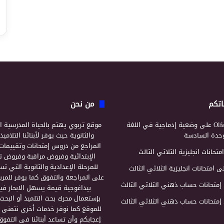
اتكم
من نحن
Olf
على
وضعية إدماجية في اللغة
موقع تربوي يهتم بالحياة المدرسية ال
لوحدة السادسة
والثانوية حيث يوفر لأبنائنا التلامي
المراجع من دروس إمتحانات وتقييمات 
امتحانات انجليزية الثلاثي الثالث
الإبتدائية وفروض مراقبة وفروض تأ
للمرحلة الإعدادية والثانوية التي ت
ى
امتحانات انجليزية الثلاثي الثالث
على المراجعة والتفوق كما يوفر للمرب
إمتحانات حساب ذهني الثلاثي الثالث
بيداغوجية قيمة يسهل الابحار فيه
بإستعمال محرك بحث التلميذ أو البحث
إمتحانات حساب ذهني الثلاثي الثالث
للموقع كما نوفر خدمات أخرى نتمنى 
إعجابكم وأن تساعد أبنائنا في التفوق