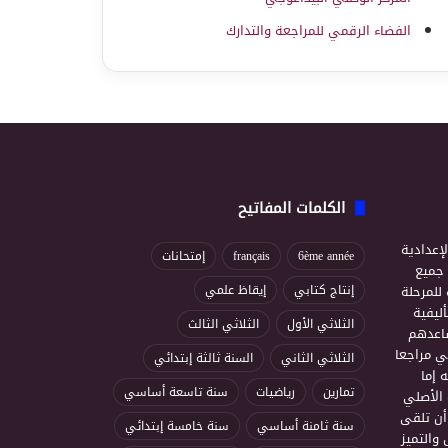
الفضاء الرقمي للمراجعة والتدارك
الكلمات المفاتيح
إعدادية
6ème année
français
إمتحانات
ذ جميع
للمرحلة
إنتاج كتابي
إيقاظ علمي
ليفية
الثلاثي الأول
الثلاثي الثالث
ساعدهم
ي مراجعا
الثلاثي الثاني
السنة ثالثة إبتدائي
 إما
تمارين
رياضيات
سنة تاسعة أساسي
 الأصلي
أن تلقى
سنة ثامنة أساسي
سنة خامسة إبتدائي
 والتميز