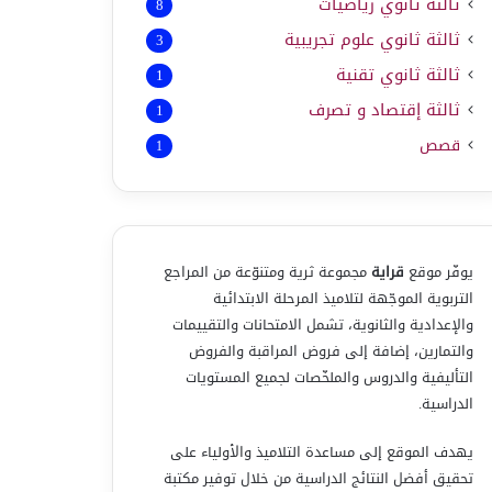
ثالثة ثانوي رياضيات
8
ثالثة ثانوي علوم تجريبية
3
ثالثة ثانوي تقنية
1
ثالثة إقتصاد و تصرف
1
قصص
1
يوفّر موقع
قراية
مجموعة ثرية ومتنوّعة من المراجع
التربوية الموجّهة لتلاميذ المرحلة الابتدائية
والإعدادية والثانوية، تشمل الامتحانات والتقييمات
والتمارين، إضافة إلى فروض المراقبة والفروض
التأليفية والدروس والملخّصات لجميع المستويات
الدراسية.
يهدف الموقع إلى مساعدة التلاميذ والأولياء على
تحقيق أفضل النتائج الدراسية من خلال توفير مكتبة