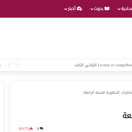
عدادية
بحوث
أخبار
ب
ناظرات الجهوية للسنة الرابعة
عة
10٬175
0