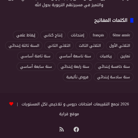
والتميز في مسيرتهم التربوية بحول الله
الكلمات المفاتيح
6ème année
français
إمتحانات
إنتاج كتابي
إيقاظ علمي
الثلاثي الأول
الثلاثي الثالث
الثلاثي الثاني
السنة ثالثة إبتدائي
تمارين
رياضيات
سنة تاسعة أساسي
سنة ثامنة أساسي
سنة خامسة إبتدائي
سنة رابعة إبتدائي
سنة سابعة أساسي
سنة سادسة إبتدائي
فروض تأليفية
2026 نجمع التقييمات امتحانات دروس و تلاخيص لكل المستويات |
موقع قراية
فيسبوك
ملخص