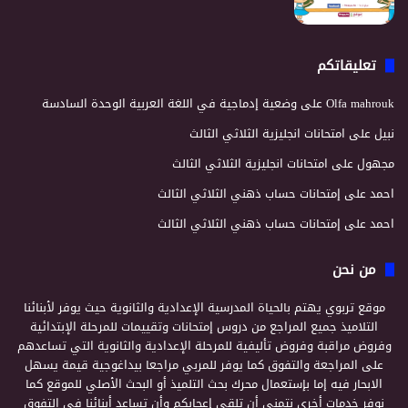
تعليقاتكم
Olfa mahrouk
على
وضعية إدماجية في اللغة العربية الوحدة السادسة
نبيل
على
امتحانات انجليزية الثلاثي الثالث
مجهول
على
امتحانات انجليزية الثلاثي الثالث
احمد
على
إمتحانات حساب ذهني الثلاثي الثالث
احمد
على
إمتحانات حساب ذهني الثلاثي الثالث
من نحن
موقع تربوي يهتم بالحياة المدرسية الإعدادية والثانوية حيث يوفر لأبنائنا
التلاميذ جميع المراجع من دروس إمتحانات وتقييمات للمرحلة الإبتدائية
وفروض مراقبة وفروض تأليفية للمرحلة الإعدادية والثانوية التي تساعدهم
على المراجعة والتفوق كما يوفر للمربي مراجعا بيداغوجية قيمة يسهل
الابحار فيه إما بإستعمال محرك بحث التلميذ أو البحث الأصلي للموقع كما
نوفر خدمات أخرى نتمنى أن تلقى إعجابكم وأن تساعد أبنائنا في التفوق