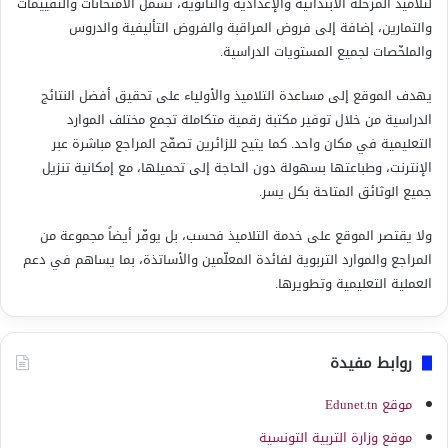
لتلاميذ المرحلة الابتدائية والإعدادية والثانوية، تشمل الامتحانات والتقييمات
والتمارين، إضافة إلى فروض المراقبة والفروض التأليفية والدروس
والملخّصات لجميع المستويات الدراسية.
يهدف الموقع إلى مساعدة التلاميذ والأولياء على تحقيق أفضل النتائج
الدراسية من خلال توفير مكتبة رقمية متكاملة تجمع مختلف الموارد
التعليمية في مكان واحد. كما يتيح للزائرين تصفّح المراجع مباشرة عبر
الإنترنت، وطباعتها بسهولة دون الحاجة إلى تحميلها، مع إمكانية تنزيل
جميع الوثائق المتاحة بكل يسر.
ولا يقتصر الموقع على خدمة التلاميذ فحسب، بل يوفّر أيضاً مجموعة من
المراجع والموارد التربوية لفائدة المعلّمين والأساتذة، بما يساهم في دعم
العملية التعليمية وتطويرها.
روابط مفيدة
موقع Edunet.tn
موقع وزارة التربية التونسية