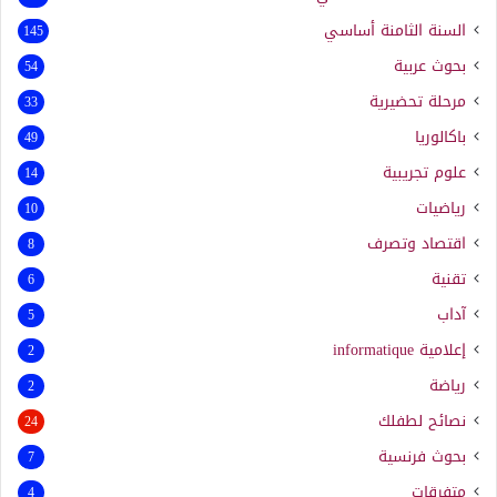
السنة الثامنة أساسي
145
بحوث عربية
54
مرحلة تحضيرية
33
باكالوريا
49
علوم تجريبية
14
رياضيات
10
اقتصاد وتصرف
8
تقنية
6
آداب
5
إعلامية
informatique
2
رياضة
2
نصائح لطفلك
24
بحوث فرنسية
7
متفرقات
4