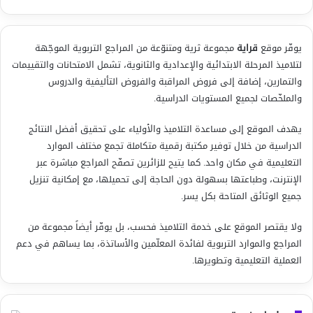
يوفّر موقع
قراية
مجموعة ثرية ومتنوّعة من المراجع التربوية الموجّهة
لتلاميذ المرحلة الابتدائية والإعدادية والثانوية، تشمل الامتحانات والتقييمات
والتمارين، إضافة إلى فروض المراقبة والفروض التأليفية والدروس
والملخّصات لجميع المستويات الدراسية.
يهدف الموقع إلى مساعدة التلاميذ والأولياء على تحقيق أفضل النتائج
الدراسية من خلال توفير مكتبة رقمية متكاملة تجمع مختلف الموارد
التعليمية في مكان واحد. كما يتيح للزائرين تصفّح المراجع مباشرة عبر
الإنترنت، وطباعتها بسهولة دون الحاجة إلى تحميلها، مع إمكانية تنزيل
جميع الوثائق المتاحة بكل يسر.
ولا يقتصر الموقع على خدمة التلاميذ فحسب، بل يوفّر أيضاً مجموعة من
المراجع والموارد التربوية لفائدة المعلّمين والأساتذة، بما يساهم في دعم
العملية التعليمية وتطويرها.