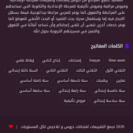
وفروض مراقبة وفروض تأليفية للمرحلة الإعدادية والثانوية التي تساعدهم
على المراجعة والتفوق كما يوفر للمربي مراجعا بيداغوجية قيمة يسهل
الابحار فيه إما بإستعمال محرك بحث التلميذ أو البحث الأصلي للموقع كما
نوفر خدمات أخرى نتمنى أن تلقى إعجابكم وأن تساعد أبنائنا في التفوق
والتميز في مسيرتهم التربوية بحول الله
الكلمات المفاتيح
6ème année
français
إمتحانات
إنتاج كتابي
إيقاظ علمي
الثلاثي الأول
الثلاثي الثالث
الثلاثي الثاني
السنة ثالثة إبتدائي
تمارين
رياضيات
سنة تاسعة أساسي
سنة ثامنة أساسي
سنة خامسة إبتدائي
سنة رابعة إبتدائي
سنة سابعة أساسي
سنة سادسة إبتدائي
فروض تأليفية
2026 نجمع التقييمات امتحانات دروس و تلاخيص لكل المستويات |