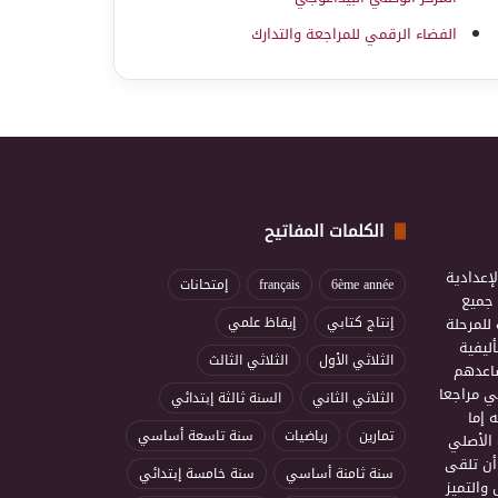
الفضاء الرقمي للمراجعة والتدارك
الكلمات المفاتيح
إعدادية
6ème année
français
إمتحانات
ذ جميع
للمرحلة
إنتاج كتابي
إيقاظ علمي
ليفية
الثلاثي الأول
الثلاثي الثالث
ساعدهم
ي مراجعا
الثلاثي الثاني
السنة ثالثة إبتدائي
 إما
تمارين
رياضيات
سنة تاسعة أساسي
 الأصلي
أن تلقى
سنة ثامنة أساسي
سنة خامسة إبتدائي
 والتميز