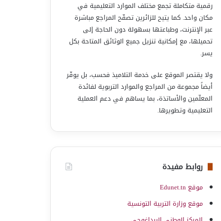
رقمية متكاملة تجمع مختلف الموارد التعليمية في
مكان واحد. كما يتيح للزائرين تصفّح المراجع مباشرة
عبر الإنترنت، وطباعتها بسهولة دون الحاجة إلى
تحميلها، مع إمكانية تنزيل جميع الوثائق المتاحة بكل
يسر.
ولا يقتصر الموقع على خدمة التلاميذ فحسب، بل يوفّر
أيضاً مجموعة من المراجع والموارد التربوية لفائدة
المعلّمين والأساتذة، بما يساهم في دعم العملية
التعليمية وتطويرها.
روابط مفيدة
موقع Edunet.tn
موقع وزارة التربية التونسية
المركز الوطني البيداغوجي