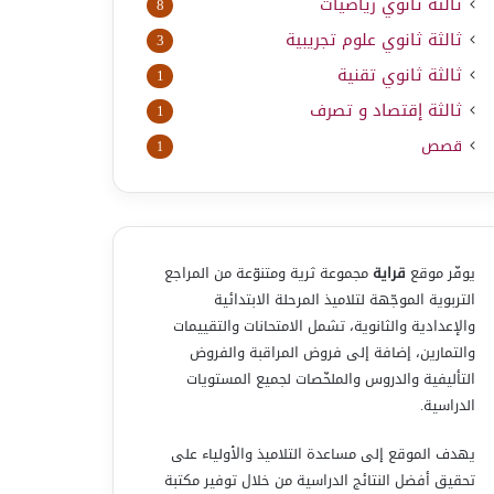
ثالثة ثانوي رياضيات
8
ثالثة ثانوي علوم تجريبية
3
ثالثة ثانوي تقنية
1
ثالثة إقتصاد و تصرف
1
قصص
1
يوفّر موقع
قراية
مجموعة ثرية ومتنوّعة من المراجع
التربوية الموجّهة لتلاميذ المرحلة الابتدائية
والإعدادية والثانوية، تشمل الامتحانات والتقييمات
والتمارين، إضافة إلى فروض المراقبة والفروض
التأليفية والدروس والملخّصات لجميع المستويات
الدراسية.
يهدف الموقع إلى مساعدة التلاميذ والأولياء على
تحقيق أفضل النتائج الدراسية من خلال توفير مكتبة