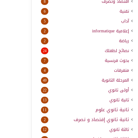
اقتصاد وتصرف
8
تقنية
6
آداب
5
إعلامية
informatique
2
رياضة
2
نصائح لطفلك
24
بحوث فرنسية
7
متفرقات
4
المرحلة الثانوية
49
أولى ثانوي
22
ثانية ثانوي
13
ثانية ثانوي علوم
11
ثانية ثانوي إقتصاد و تصرف
2
ثالثة ثانوي
12