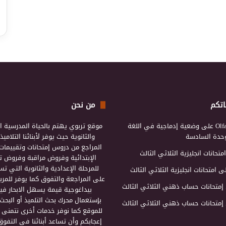
اتكم
من نحن
Olf
على
وضعية إدماجية في اللغة
موقع تربوي يهتم بالحياة المدرسية ال
لوحدة السادسة
والثانوية حيث يوفر لأبنائنا التلامي
المراجع من دروس إمتحانات وتقييمات 
امتحانات انجليزية الثلاثي الثالث
الإبتدائية وفروض مراقبة وفروض تأ
للمرحلة الإعدادية والثانوية التي ت
ى
امتحانات انجليزية الثلاثي الثالث
على المراجعة والتفوق كما يوفر للمرب
إمتحانات حساب ذهني الثلاثي الثالث
بيداغوجية قيمة يسهل الابحار فيه
بإستعمال محرك بحث التلميذ أو البحث
إمتحانات حساب ذهني الثلاثي الثالث
للموقع كما نوفر خدمات أخرى نتمنى 
إعجابكم وأن تساعد أبنائنا في التفوق