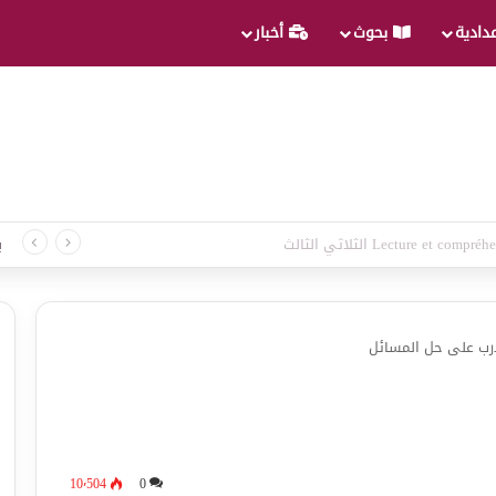
عدادية
بحوث
أخبار
لغة الثلاثي الثالث
ب
ّدرب على حل المسائل
10٬504
0