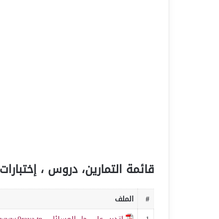
قائمة التمارين، دروس ، إختبارات 
#
الملف
1
اتدرب على حل المسائل - www.9raya.tn