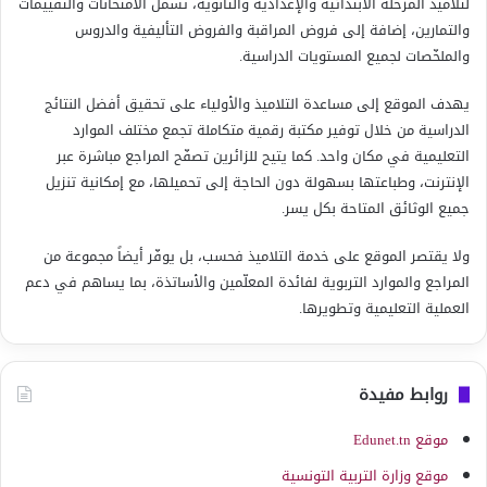
لتلاميذ المرحلة الابتدائية والإعدادية والثانوية، تشمل الامتحانات والتقييمات
والتمارين، إضافة إلى فروض المراقبة والفروض التأليفية والدروس
والملخّصات لجميع المستويات الدراسية.
يهدف الموقع إلى مساعدة التلاميذ والأولياء على تحقيق أفضل النتائج
الدراسية من خلال توفير مكتبة رقمية متكاملة تجمع مختلف الموارد
التعليمية في مكان واحد. كما يتيح للزائرين تصفّح المراجع مباشرة عبر
الإنترنت، وطباعتها بسهولة دون الحاجة إلى تحميلها، مع إمكانية تنزيل
جميع الوثائق المتاحة بكل يسر.
ولا يقتصر الموقع على خدمة التلاميذ فحسب، بل يوفّر أيضاً مجموعة من
المراجع والموارد التربوية لفائدة المعلّمين والأساتذة، بما يساهم في دعم
العملية التعليمية وتطويرها.
روابط مفيدة
موقع Edunet.tn
موقع وزارة التربية التونسية