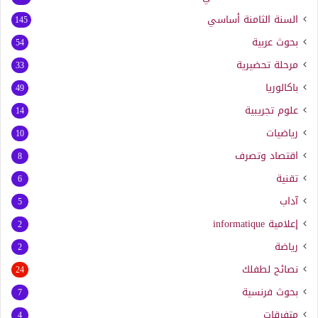
السنة الثامنة أساسي
145
بحوث عربية
54
مرحلة تحضيرية
33
باكالوريا
49
علوم تجريبية
14
رياضيات
10
اقتصاد وتصرف
8
تقنية
6
آداب
5
إعلامية
informatique
2
رياضة
2
نصائح لطفلك
24
بحوث فرنسية
7
متفرقات
4