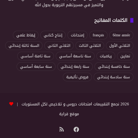
والتميز في مسيرتهم التربوية بحول الله
الكلمات المفاتيح
6ème année
français
إمتحانات
إنتاج كتابي
إيقاظ علمي
الثلاثي الأول
الثلاثي الثالث
الثلاثي الثاني
السنة ثالثة إبتدائي
تمارين
رياضيات
سنة تاسعة أساسي
سنة ثامنة أساسي
سنة خامسة إبتدائي
سنة رابعة إبتدائي
سنة سابعة أساسي
سنة سادسة إبتدائي
فروض تأليفية
2026 نجمع التقييمات امتحانات دروس و تلاخيص لكل المستويات |
موقع قراية
فيسبوك
ملخص