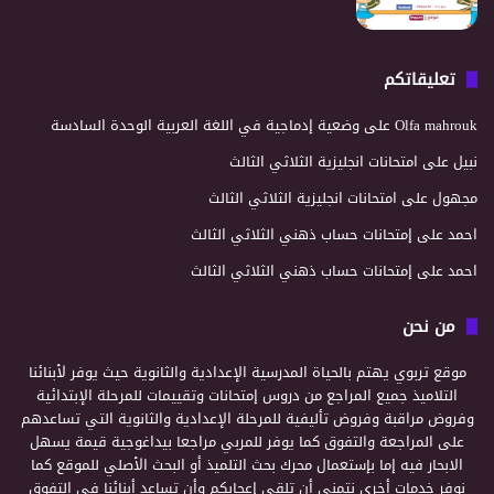
تعليقاتكم
Olfa mahrouk
على
وضعية إدماجية في اللغة العربية الوحدة السادسة
نبيل
على
امتحانات انجليزية الثلاثي الثالث
مجهول
على
امتحانات انجليزية الثلاثي الثالث
احمد
على
إمتحانات حساب ذهني الثلاثي الثالث
احمد
على
إمتحانات حساب ذهني الثلاثي الثالث
من نحن
موقع تربوي يهتم بالحياة المدرسية الإعدادية والثانوية حيث يوفر لأبنائنا
التلاميذ جميع المراجع من دروس إمتحانات وتقييمات للمرحلة الإبتدائية
وفروض مراقبة وفروض تأليفية للمرحلة الإعدادية والثانوية التي تساعدهم
على المراجعة والتفوق كما يوفر للمربي مراجعا بيداغوجية قيمة يسهل
الابحار فيه إما بإستعمال محرك بحث التلميذ أو البحث الأصلي للموقع كما
نوفر خدمات أخرى نتمنى أن تلقى إعجابكم وأن تساعد أبنائنا في التفوق