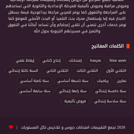
وفروض مراقبة وفروض تأليفية للمرحلة الإعدادية والثانوية التي تساعدهم
على المراجعة والتفوق كما يوفر للمربي مراجعا بيداغوجية قيمة يسهل
الابحار فيه إما بإستعمال محرك بحث التلميذ أو البحث الأصلي للموقع كما
نوفر خدمات أخرى نتمنى أن تلقى إعجابكم وأن تساعد أبنائنا في التفوق
والتميز في مسيرتهم التربوية بحول الله
الكلمات المفاتيح
6ème année
français
إمتحانات
إنتاج كتابي
إيقاظ علمي
الثلاثي الأول
الثلاثي الثالث
الثلاثي الثاني
السنة ثالثة إبتدائي
تمارين
رياضيات
سنة تاسعة أساسي
سنة ثامنة أساسي
سنة خامسة إبتدائي
سنة رابعة إبتدائي
سنة سابعة أساسي
سنة سادسة إبتدائي
فروض تأليفية
2026 نجمع التقييمات امتحانات دروس و تلاخيص لكل المستويات |