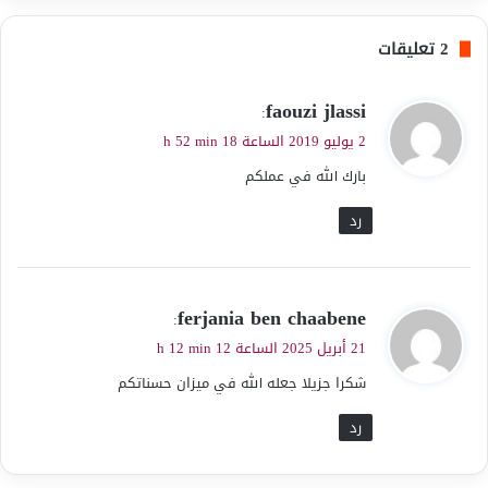
‫2 تعليقات
ي
faouzi jlassi
:
ق
2 يوليو 2019 الساعة 18 h 52 min
و
بارك الله في عملكم
ل
رد
ي
ferjania ben chaabene
:
ق
21 أبريل 2025 الساعة 12 h 12 min
و
شكرا جزيلا جعله الله في ميزان حسناتكم
ل
رد