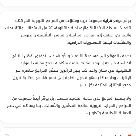
يوفّر موقع
قراية
مجموعة ثرية ومتنوّعة من المراجع التربوية الموجّهة
لتلاميذ المرحلة الابتدائية والإعدادية والثانوية، تشمل الامتحانات والتقييمات
والتمارين، إضافة إلى فروض المراقبة والفروض التأليفية والدروس
والملخّصات لجميع المستويات الدراسية.
يهدف الموقع إلى مساعدة التلاميذ والأولياء على تحقيق أفضل النتائج
الدراسية من خلال توفير مكتبة رقمية متكاملة تجمع مختلف الموارد
التعليمية في مكان واحد. كما يتيح للزائرين تصفّح المراجع مباشرة عبر
الإنترنت، وطباعتها بسهولة دون الحاجة إلى تحميلها، مع إمكانية تنزيل
جميع الوثائق المتاحة بكل يسر.
ولا يقتصر الموقع على خدمة التلاميذ فحسب، بل يوفّر أيضاً مجموعة من
المراجع والموارد التربوية لفائدة المعلّمين والأساتذة، بما يساهم في دعم
العملية التعليمية وتطويرها.