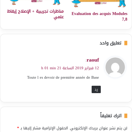
مناظرات تجريبية + الإصلاح إيقاظ
Evaluation des acquis Modules
علمي
7,8
تعليق واحد
ي
raouf
:
ق
12 فبراير 2019 الساعة 21 h 01 min
و
Toute l es devoir de première année de Base
ل
رد
اترك تعليقاً
لن يتم نشر عنوان بريدك الإلكتروني.
الحقول الإلزامية مشار إليها بـ
*