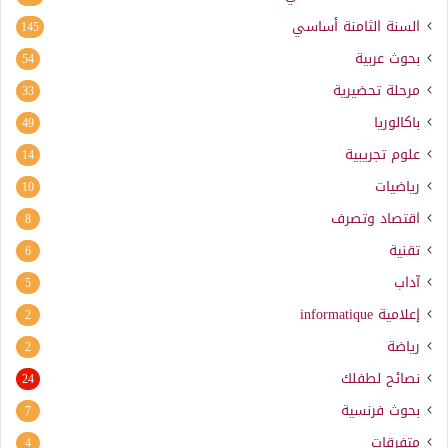
السنة الثامنة أساسي
145
بحوث عربية
54
مرحلة تحضيرية
33
باكالوريا
49
علوم تجريبية
14
رياضيات
10
اقتصاد وتصرف
8
تقنية
6
آداب
5
إعلامية
informatique
2
رياضة
2
نصائح لطفلك
24
بحوث فرنسية
7
متفرقات
4