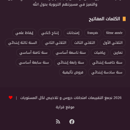
والتميز في مسيرتهم التربوية بحول الله
الكلمات المفاتيح
6ème année
français
إمتحانات
إنتاج كتابي
إيقاظ علمي
الثلاثي الأول
الثلاثي الثالث
الثلاثي الثاني
السنة ثالثة إبتدائي
تمارين
رياضيات
سنة تاسعة أساسي
سنة ثامنة أساسي
سنة خامسة إبتدائي
سنة رابعة إبتدائي
سنة سابعة أساسي
سنة سادسة إبتدائي
فروض تأليفية
2026 نجمع التقييمات امتحانات دروس و تلاخيص لكل المستويات |
موقع قراية
فيسبوك
ملخص