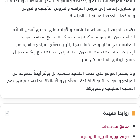
لتلاميذ المرحلة الابتدائية والإعدادية والثانوية، تشمل الامتحانات والتقييمات
والتمارين، إضافة إلى فروض المراقبة والفروض التأليفية والدروس
والملخّصات لجميع المستويات الدراسية.
يهدف الموقع إلى مساعدة التلاميذ والأولياء على تحقيق أفضل النتائج
الدراسية من خلال توفير مكتبة رقمية متكاملة تجمع مختلف الموارد
التعليمية في مكان واحد. كما يتيح للزائرين تصفّح المراجع مباشرة عبر
الإنترنت، وطباعتها بسهولة دون الحاجة إلى تحميلها، مع إمكانية تنزيل
جميع الوثائق المتاحة بكل يسر.
ولا يقتصر الموقع على خدمة التلاميذ فحسب، بل يوفّر أيضاً مجموعة من
المراجع والموارد التربوية لفائدة المعلّمين والأساتذة، بما يساهم في دعم
العملية التعليمية وتطويرها.
روابط مفيدة
موقع Edunet.tn
موقع وزارة التربية التونسية