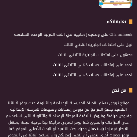
تعليقاتكم
Olfa mahrouk
على
وضعية إدماجية في اللغة العربية الوحدة السادسة
نبيل
على
امتحانات انجليزية الثلاثي الثالث
مجهول
على
امتحانات انجليزية الثلاثي الثالث
احمد
على
إمتحانات حساب ذهني الثلاثي الثالث
احمد
على
إمتحانات حساب ذهني الثلاثي الثالث
من نحن
موقع تربوي يهتم بالحياة المدرسية الإعدادية والثانوية حيث يوفر لأبنائنا
التلاميذ جميع المراجع من دروس إمتحانات وتقييمات للمرحلة الإبتدائية
وفروض مراقبة وفروض تأليفية للمرحلة الإعدادية والثانوية التي تساعدهم
على المراجعة والتفوق كما يوفر للمربي مراجعا بيداغوجية قيمة يسهل
الابحار فيه إما بإستعمال محرك بحث التلميذ أو البحث الأصلي للموقع كما
نوفر خدمات أخرى نتمنى أن تلقى إعجابكم وأن تساعد أبنائنا في التفوق