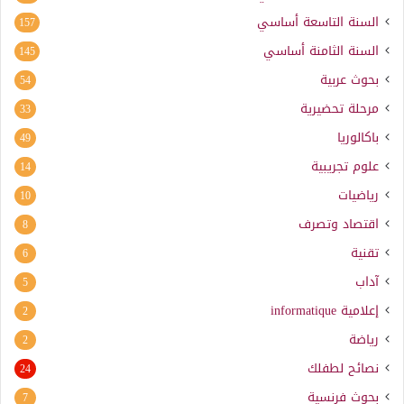
السنة التاسعة أساسي
157
السنة الثامنة أساسي
145
بحوث عربية
54
مرحلة تحضيرية
33
باكالوريا
49
علوم تجريبية
14
رياضيات
10
اقتصاد وتصرف
8
تقنية
6
آداب
5
إعلامية
informatique
2
رياضة
2
نصائح لطفلك
24
بحوث فرنسية
7