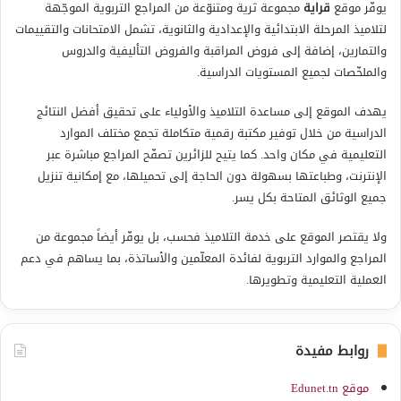
يوفّر موقع
قراية
مجموعة ثرية ومتنوّعة من المراجع التربوية الموجّهة
لتلاميذ المرحلة الابتدائية والإعدادية والثانوية، تشمل الامتحانات والتقييمات
والتمارين، إضافة إلى فروض المراقبة والفروض التأليفية والدروس
والملخّصات لجميع المستويات الدراسية.
يهدف الموقع إلى مساعدة التلاميذ والأولياء على تحقيق أفضل النتائج
الدراسية من خلال توفير مكتبة رقمية متكاملة تجمع مختلف الموارد
التعليمية في مكان واحد. كما يتيح للزائرين تصفّح المراجع مباشرة عبر
الإنترنت، وطباعتها بسهولة دون الحاجة إلى تحميلها، مع إمكانية تنزيل
جميع الوثائق المتاحة بكل يسر.
ولا يقتصر الموقع على خدمة التلاميذ فحسب، بل يوفّر أيضاً مجموعة من
المراجع والموارد التربوية لفائدة المعلّمين والأساتذة، بما يساهم في دعم
العملية التعليمية وتطويرها.
روابط مفيدة
موقع Edunet.tn