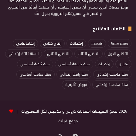
الابحار فيه إما بإستعمال محرك بحث التلميذ أو البحث الأصلي للموقع كما
نوفر خدمات أخرى نتمنى أن تلقى إعجابكم وأن تساعد أبنائنا في التفوق
والتميز في مسيرتهم التربوية بحول الله
الكلمات المفاتيح
6ème année
français
إمتحانات
إنتاج كتابي
إيقاظ علمي
الثلاثي الأول
الثلاثي الثالث
الثلاثي الثاني
السنة ثالثة إبتدائي
تمارين
رياضيات
سنة تاسعة أساسي
سنة ثامنة أساسي
سنة خامسة إبتدائي
سنة رابعة إبتدائي
سنة سابعة أساسي
سنة سادسة إبتدائي
فروض تأليفية
2026 نجمع التقييمات امتحانات دروس و تلاخيص لكل المستويات |
موقع قراية