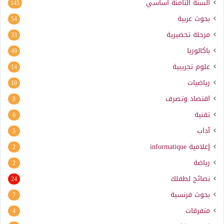
السنة الثامنة أساسي
145
بحوث عربية
54
مرحلة تحضيرية
33
باكالوريا
49
علوم تجريبية
14
رياضيات
10
اقتصاد وتصرف
8
تقنية
6
آداب
5
إعلامية
informatique
2
رياضة
2
نصائح لطفلك
24
بحوث فرنسية
7
متفرقات
4