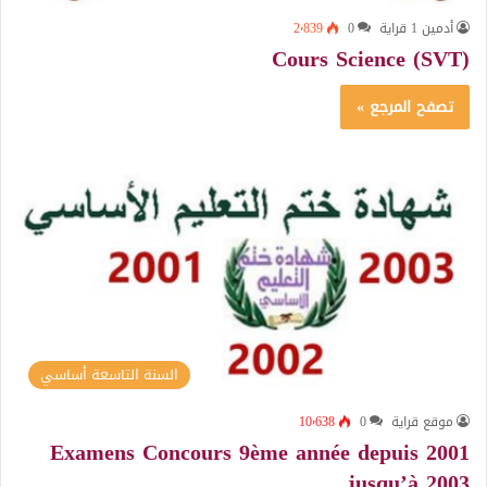
أدمين 1 قراية
0
2٬839
Cours Science (SVT)
تصفح المرجع »
السنة التاسعة أساسي
موقع قراية
0
10٬638
Examens Concours 9ème année depuis 2001
jusqu’à 2003