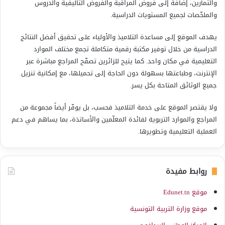
والتمارين، إضافة إلى فروض المراقبة والفروض التأليفية والدروس
والملخّصات لجميع المستويات الدراسية.
يهدف الموقع إلى مساعدة التلاميذ والأولياء على تحقيق أفضل النتائج
الدراسية من خلال توفير مكتبة رقمية متكاملة تجمع مختلف الموارد
التعليمية في مكان واحد. كما يتيح للزائرين تصفّح المراجع مباشرة عبر
الإنترنت، وطباعتها بسهولة دون الحاجة إلى تحميلها، مع إمكانية تنزيل
جميع الوثائق المتاحة بكل يسر.
ولا يقتصر الموقع على خدمة التلاميذ فحسب، بل يوفّر أيضاً مجموعة من
المراجع والموارد التربوية لفائدة المعلّمين والأساتذة، بما يساهم في دعم
العملية التعليمية وتطويرها.
روابط مفيدة
موقع Edunet.tn
موقع وزارة التربية التونسية