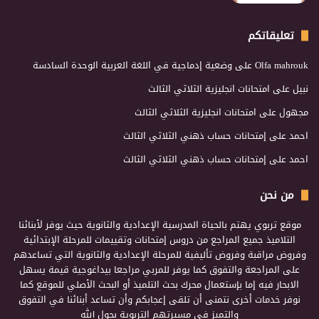
تعليقاتكم
Olfa mahrouk
على
وضعية إدماجية في اللغة العربية الوحدة السادسة
نبيل
على
امتحانات انجليزية الثلاثي الثالث
مجهول
على
امتحانات انجليزية الثلاثي الثالث
احمد
على
إمتحانات حساب ذهني الثلاثي الثالث
احمد
على
إمتحانات حساب ذهني الثلاثي الثالث
من نحن
موقع تربوي يهتم بالحياة المدرسية الإعدادية والثانوية حيث يوفر لأبنائنا
التلاميذ جميع المراجع من دروس إمتحانات وتقييمات للمرحلة الإبتدائية
وفروض مراقبة وفروض تأليفية للمرحلة الإعدادية والثانوية التي تساعدهم
على المراجعة والتفوق كما يوفر للمربي مراجعا بيداغوجية قيمة يسهل
الابحار فيه إما بإستعمال محرك بحث التلميذ أو البحث الأصلي للموقع كما
نوفر خدمات أخرى نتمنى أن تلقى إعجابكم وأن تساعد أبنائنا في التفوق
والتميز في مسيرتهم التربوية بحول الله