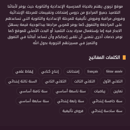
موقع تربوي يهتم بالحياة المدرسية الإعدادية والثانوية حيث يوفر لأبنائنا
التلاميذ جميع المراجع من دروس إمتحانات وتقييمات للمرحلة الإبتدائية
وفروض مراقبة وفروض تأليفية للمرحلة الإعدادية والثانوية التي تساعدهم
على المراجعة والتفوق كما يوفر للمربي مراجعا بيداغوجية قيمة يسهل
الابحار فيه إما بإستعمال محرك بحث التلميذ أو البحث الأصلي للموقع كما
نوفر خدمات أخرى نتمنى أن تلقى إعجابكم وأن تساعد أبنائنا في التفوق
والتميز في مسيرتهم التربوية بحول الله
الكلمات المفاتيح
6ème année
français
إمتحانات
إنتاج كتابي
إيقاظ علمي
الثلاثي الأول
الثلاثي الثالث
الثلاثي الثاني
السنة ثالثة إبتدائي
تمارين
رياضيات
سنة تاسعة أساسي
سنة ثامنة أساسي
سنة خامسة إبتدائي
سنة رابعة إبتدائي
سنة سابعة أساسي
سنة سادسة إبتدائي
فروض تأليفية