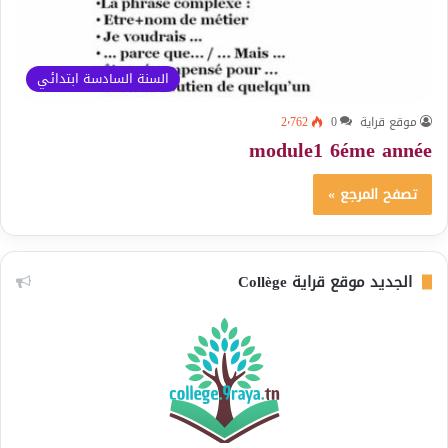
السنة السادسة ابتدائي
موقع قراية
0
2٬762
module1 6éme année
تصفح المرجع »
الجديد موقع قراية Collège