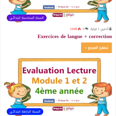
السنة السادسة ابتدائي
أدمين 1 قراية
0
5٬049
Exercices de langue + correction
تصفح المرجع »
السنة الرابعة ابتدائي