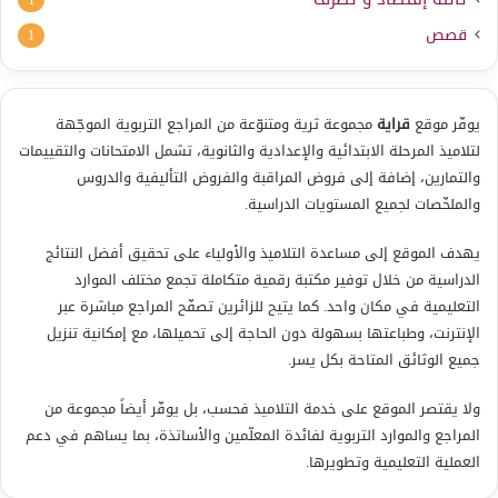
قصص
1
يوفّر موقع
قراية
مجموعة ثرية ومتنوّعة من المراجع التربوية الموجّهة
لتلاميذ المرحلة الابتدائية والإعدادية والثانوية، تشمل الامتحانات والتقييمات
والتمارين، إضافة إلى فروض المراقبة والفروض التأليفية والدروس
والملخّصات لجميع المستويات الدراسية.
يهدف الموقع إلى مساعدة التلاميذ والأولياء على تحقيق أفضل النتائج
الدراسية من خلال توفير مكتبة رقمية متكاملة تجمع مختلف الموارد
التعليمية في مكان واحد. كما يتيح للزائرين تصفّح المراجع مباشرة عبر
الإنترنت، وطباعتها بسهولة دون الحاجة إلى تحميلها، مع إمكانية تنزيل
جميع الوثائق المتاحة بكل يسر.
ولا يقتصر الموقع على خدمة التلاميذ فحسب، بل يوفّر أيضاً مجموعة من
المراجع والموارد التربوية لفائدة المعلّمين والأساتذة، بما يساهم في دعم
العملية التعليمية وتطويرها.