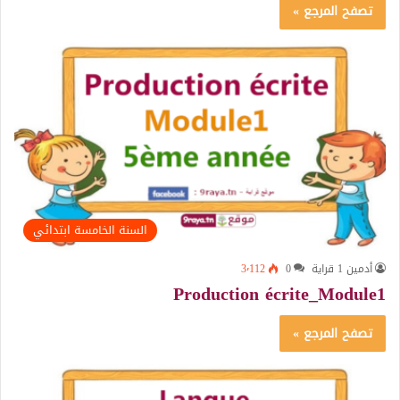
تصفح المرجع »
السنة الخامسة ابتدائي
أدمين 1 قراية
0
3٬112
Production écrite_Module1
تصفح المرجع »