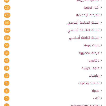
أخبار تربوية
226
المرحلة الإعدادية
470
السنة السابعة أساسي
167
السنة التاسعة أساسي
157
السنة الثامنة أساسي
145
بحوث عربية
54
مرحلة تحضيرية
33
باكالوريا
49
علوم تجريبية
14
رياضيات
10
اقتصاد وتصرف
8
تقنية
6
آداب
5
إعلامية
informatique
2