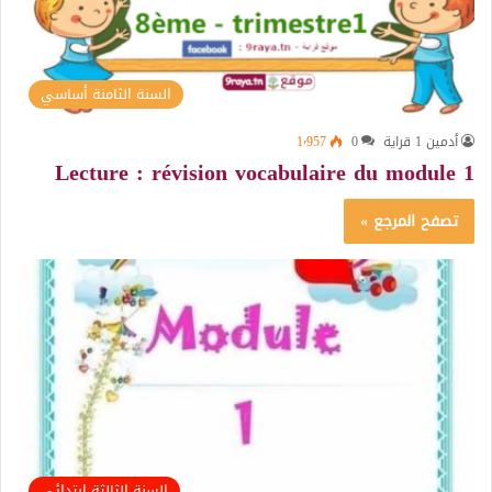
السنة الثامنة أساسي
أدمين 1 قراية
0
1٬957
Lecture : révision vocabulaire du module 1
تصفح المرجع »
السنة الثالثة ابتدائي