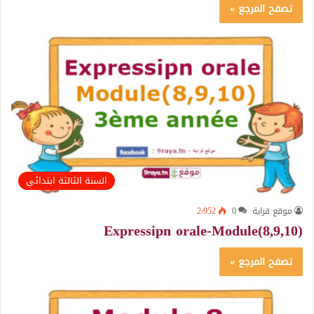
تصفح المرجع »
السنة الثالثة ابتدائي
موقع قراية
0
2٬952
(Expressipn orale-Module(8,9,10
تصفح المرجع »