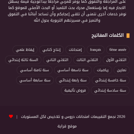
على المراجعة والتفوق كما يوفر للمربي مراجعا بيداغوجية قيمة يسهل
الابحار فيه إما بإستعمال محرك بحث التلميذ أو البحث الأصلي للموقع كما
نوفر خدمات أخرى نتمنى أن تلقى إعجابكم وأن تساعد أبنائنا في التفوق
والتميز في مسيرتهم التربوية بحول الله
الكلمات المفاتيح
6ème année
français
إمتحانات
إنتاج كتابي
إيقاظ علمي
الثلاثي الأول
الثلاثي الثالث
الثلاثي الثاني
السنة ثالثة إبتدائي
تمارين
رياضيات
سنة تاسعة أساسي
سنة ثامنة أساسي
سنة خامسة إبتدائي
سنة رابعة إبتدائي
سنة سابعة أساسي
سنة سادسة إبتدائي
فروض تأليفية
2026 نجمع التقييمات امتحانات دروس و تلاخيص لكل المستويات |
موقع قراية