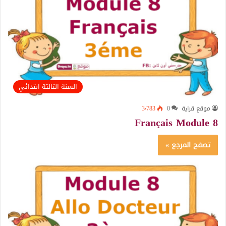
السنة الثالثة ابتدائي
موقع قراية
0
3٬783
Français Module 8
تصفح المرجع »