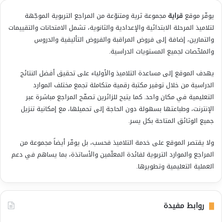
يوفّر موقع
قراية
مجموعة ثرية ومتنوّعة من المراجع التربوية الموجّهة
لتلاميذ المرحلة الابتدائية والإعدادية والثانوية، تشمل الامتحانات والتقييمات
والتمارين، إضافة إلى فروض المراقبة والفروض التأليفية والدروس
والملخّصات لجميع المستويات الدراسية.
يهدف الموقع إلى مساعدة التلاميذ والأولياء على تحقيق أفضل النتائج
الدراسية من خلال توفير مكتبة رقمية متكاملة تجمع مختلف الموارد
التعليمية في مكان واحد. كما يتيح للزائرين تصفّح المراجع مباشرة عبر
الإنترنت، وطباعتها بسهولة دون الحاجة إلى تحميلها، مع إمكانية تنزيل
جميع الوثائق المتاحة بكل يسر.
ولا يقتصر الموقع على خدمة التلاميذ فحسب، بل يوفّر أيضاً مجموعة من
المراجع والموارد التربوية لفائدة المعلّمين والأساتذة، بما يساهم في دعم
العملية التعليمية وتطويرها.
روابط مفيدة