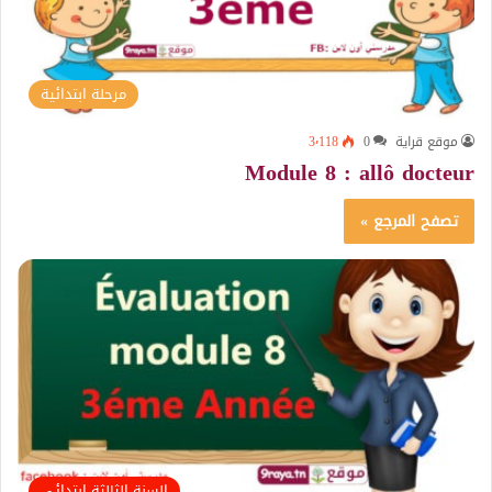
مرحلة ابتدائية
موقع قراية
0
3٬118
Module 8 : allô docteur
تصفح المرجع »
السنة الثالثة ابتدائي