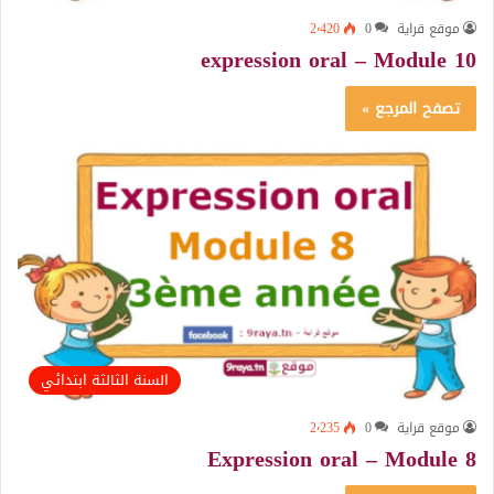
موقع قراية
0
2٬420
expression oral – Module 10
تصفح المرجع »
السنة الثالثة ابتدائي
موقع قراية
0
2٬235
Expression oral – Module 8