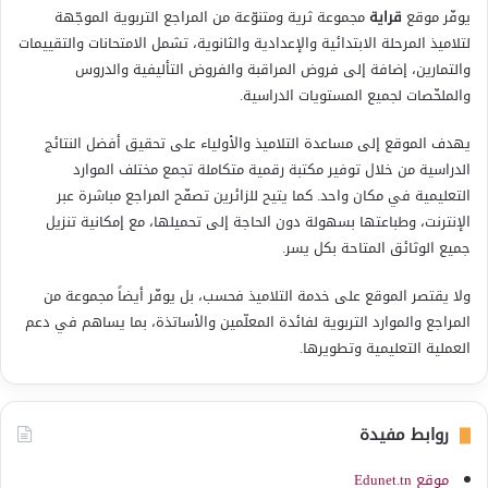
يوفّر موقع
قراية
مجموعة ثرية ومتنوّعة من المراجع التربوية الموجّهة
لتلاميذ المرحلة الابتدائية والإعدادية والثانوية، تشمل الامتحانات والتقييمات
والتمارين، إضافة إلى فروض المراقبة والفروض التأليفية والدروس
والملخّصات لجميع المستويات الدراسية.
يهدف الموقع إلى مساعدة التلاميذ والأولياء على تحقيق أفضل النتائج
الدراسية من خلال توفير مكتبة رقمية متكاملة تجمع مختلف الموارد
التعليمية في مكان واحد. كما يتيح للزائرين تصفّح المراجع مباشرة عبر
الإنترنت، وطباعتها بسهولة دون الحاجة إلى تحميلها، مع إمكانية تنزيل
جميع الوثائق المتاحة بكل يسر.
ولا يقتصر الموقع على خدمة التلاميذ فحسب، بل يوفّر أيضاً مجموعة من
المراجع والموارد التربوية لفائدة المعلّمين والأساتذة، بما يساهم في دعم
العملية التعليمية وتطويرها.
روابط مفيدة
موقع Edunet.tn