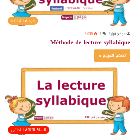
مرحلة ابتدائية
موقع قراية
1
3٬959
Méthode de lecture syllabique
تصفح المرجع »
السنة الثالثة ابتدائي