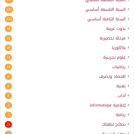
السنة التاسعة أساسي
157
السنة الثامنة أساسي
145
بحوث عربية
54
مرحلة تحضيرية
33
باكالوريا
49
علوم تجريبية
14
رياضيات
10
اقتصاد وتصرف
8
تقنية
6
آداب
5
إعلامية
informatique
2
رياضة
2
نصائح لطفلك
24
بحوث فرنسية