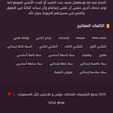
الابحار فيه إما بإستعمال محرك بحث التلميذ أو البحث الأصلي للموقع كما
نوفر خدمات أخرى نتمنى أن تلقى إعجابكم وأن تساعد أبنائنا في التفوق
والتميز في مسيرتهم التربوية بحول الله
الكلمات المفاتيح
6ème année
français
إمتحانات
إنتاج كتابي
إيقاظ علمي
الثلاثي الأول
الثلاثي الثالث
الثلاثي الثاني
السنة ثالثة إبتدائي
تمارين
رياضيات
سنة تاسعة أساسي
سنة ثامنة أساسي
سنة خامسة إبتدائي
سنة رابعة إبتدائي
سنة سابعة أساسي
سنة سادسة إبتدائي
فروض تأليفية
2026 نجمع التقييمات امتحانات دروس و تلاخيص لكل المستويات |
موقع قراية