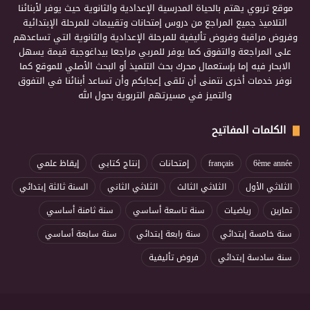
موقع تربوي يهتم بالحياة المدرسية الإعدادية والثانوية حيث يوفر لأبنائنا
التلاميذ جميع المراجع من دروس إمتحانات وتقييمات للمرحلة الإبتدائية
وفروض مراقبة وفروض تأليفية للمرحلة الإعدادية والثانوية التي تساعدهم
على المراجعة والتفوق كما يوفر للمربي مراجعا بيداغوجية قيمة يسهل
الابحار فيه إما بإستعمال محرك بحث التلميذ أو البحث الأصلي للموقع كما
نوفر خدمات أخرى نتمنى أن تلقى إعجابكم وأن تساعد أبنائنا في التفوق
والتميز في مسيرتهم التربوية بحول الله
الكلمات المفاتيح
6ème année
français
إمتحانات
إنتاج كتابي
إيقاظ علمي
الثلاثي الأول
الثلاثي الثالث
الثلاثي الثاني
السنة ثالثة إبتدائي
تمارين
رياضيات
سنة تاسعة أساسي
سنة ثامنة أساسي
سنة خامسة إبتدائي
سنة رابعة إبتدائي
سنة سابعة أساسي
سنة سادسة إبتدائي
فروض تأليفية