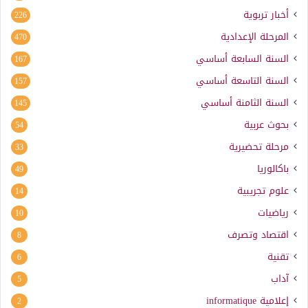
أخبار تربوية
226
المرحلة الإعدادية
470
السنة السابعة أساسي
167
السنة التاسعة أساسي
157
السنة الثامنة أساسي
145
بحوث عربية
54
مرحلة تحضيرية
33
باكالوريا
49
علوم تجريبية
14
رياضيات
10
اقتصاد وتصرف
8
تقنية
6
آداب
5
إعلامية
informatique
2