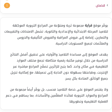
قصص
1
يوفّر موقع
قراية
مجموعة ثرية ومتنوّعة من المراجع التربوية الموجّهة
لتلاميذ المرحلة الابتدائية والإعدادية والثانوية، تشمل الامتحانات والتقييمات
والتمارين، إضافة إلى فروض المراقبة والفروض التأليفية والدروس
والملخّصات لجميع المستويات الدراسية.
يهدف الموقع إلى مساعدة التلاميذ والأولياء على تحقيق أفضل النتائج
الدراسية من خلال توفير مكتبة رقمية متكاملة تجمع مختلف الموارد
التعليمية في مكان واحد. كما يتيح للزائرين تصفّح المراجع مباشرة عبر
الإنترنت، وطباعتها بسهولة دون الحاجة إلى تحميلها، مع إمكانية تنزيل
جميع الوثائق المتاحة بكل يسر.
ولا يقتصر الموقع على خدمة التلاميذ فحسب، بل يوفّر أيضاً مجموعة من
المراجع والموارد التربوية لفائدة المعلّمين والأساتذة، بما يساهم في دعم
العملية التعليمية وتطويرها.