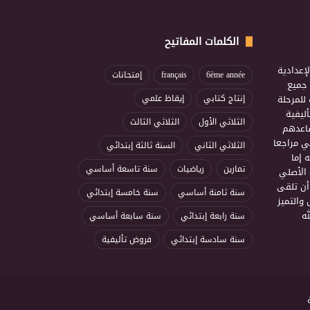
الكلمات المفاتيح
إعدادية
6ème année
français
إمتحانات
ذ جميع
للمرحلة
إنتاج كتابي
إيقاظ علمي
ليفية
الثلاثي الأول
الثلاثي الثالث
ساعدهم
ي مراجعا
الثلاثي الثاني
السنة ثالثة إبتدائي
 إما
تمارين
رياضيات
سنة تاسعة أساسي
 الأصلي
أن تلقى
سنة ثامنة أساسي
سنة خامسة إبتدائي
 والتميز
ه
سنة رابعة إبتدائي
سنة سابعة أساسي
سنة سادسة إبتدائي
فروض تأليفية