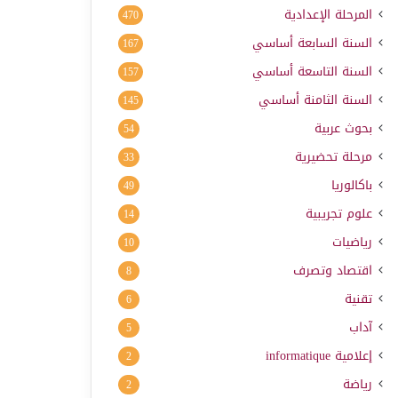
المرحلة الإعدادية
470
السنة السابعة أساسي
167
السنة التاسعة أساسي
157
السنة الثامنة أساسي
145
بحوث عربية
54
مرحلة تحضيرية
33
باكالوريا
49
علوم تجريبية
14
رياضيات
10
اقتصاد وتصرف
8
تقنية
6
آداب
5
إعلامية
informatique
2
رياضة
2