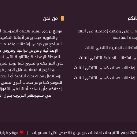
اتكم
من نحن
Olf
على
وضعية إدماجية في اللغة
موقع تربوي يهتم بالحياة المدرسية ال
لوحدة السادسة
والثانوية حيث يوفر لأبنائنا التلامي
المراجع من دروس إمتحانات وتقييمات 
امتحانات انجليزية الثلاثي الثالث
الإبتدائية وفروض مراقبة وفروض تأ
للمرحلة الإعدادية والثانوية التي ت
ى
امتحانات انجليزية الثلاثي الثالث
على المراجعة والتفوق كما يوفر للمرب
إمتحانات حساب ذهني الثلاثي الثالث
بيداغوجية قيمة يسهل الابحار فيه
بإستعمال محرك بحث التلميذ أو البحث
إمتحانات حساب ذهني الثلاثي الثالث
للموقع كما نوفر خدمات أخرى نتمنى 
إعجابكم وأن تساعد أبنائنا في التفوق
في مسيرتهم التربوية بحول الل
التقييمات امتحانات دروس و تلاخيص لكل المستويات |
موقع قراية