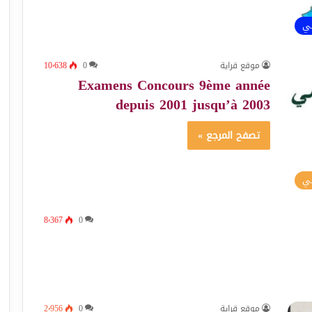
ئي
موقع قراية
0
10٬638
Examens Concours 9ème année
depuis 2001 jusqu’à 2003
تصفح المرجع »
سي
8٬367
0
موقع قراية
0
2٬956