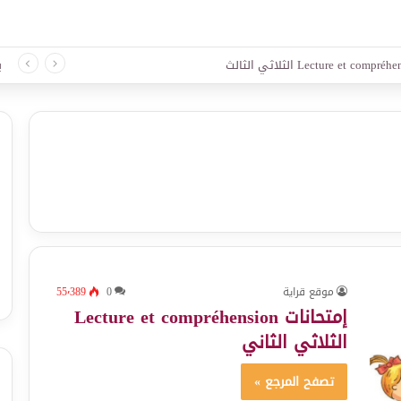
 لغة الثلاثي الثالث
ب
موقع قراية
0
55٬389
إمتحانات Lecture et compréhension
الثلاثي الثاني
تصفح المرجع »