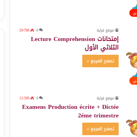
ئي
موقع قراية
0
29٬788
إمتحانات Lecture Comprehension
الثلاثي الأول
تصفح المرجع »
ئي
موقع قراية
0
12٬599
Examens Production écrite + Dictée
2éme trimestre
تصفح المرجع »