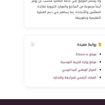
ولا يقتصر الموقع على خدمة التلاميذ فحسب، بل يوفّر
أيضاً مجموعة من المراجع والموارد التربوية لفائدة
المعلّمين والأساتذة، بما يساهم في دعم العملية
التعليمية وتطويرها.
روابط مفيدة
موقع Edunet.tn
موقع وزارة التربية التونسية
المركز الوطني البيداغوجي
الفضاء الرقمي للمراجعة والتدارك