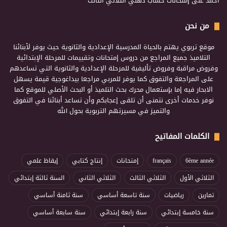
احمد
على
إمتحانات حساب ذهني الثلاثي الثالث
من نحن
موقع تربوي يهتم بالحياة المدرسية الإعدادية والثانوية حيث يوفر لأبنائنا
التلاميذ جميع المراجع من دروس إمتحانات وتقييمات للمرحلة الإبتدائية
وفروض مراقبة وفروض تأليفية للمرحلة الإعدادية والثانوية التي تساعدهم
على المراجعة والتفوق كما يوفر للمربي مراجعا بيداغوجية قيمة يسهل
الابحار فيه إما بإستعمال محرك بحث التلميذ أو البحث الأصلي للموقع كما
نوفر خدمات أخرى نتمنى أن تلقى إعجابكم وأن تساعد أبنائنا في التفوق
والتميز في مسيرتهم التربوية بحول الله
الكلمات المفاتيح
6ème année
français
إمتحانات
إنتاج كتابي
إيقاظ علمي
الثلاثي الأول
الثلاثي الثالث
الثلاثي الثاني
السنة ثالثة إبتدائي
تمارين
رياضيات
سنة تاسعة أساسي
سنة ثامنة أساسي
سنة خامسة إبتدائي
سنة رابعة إبتدائي
سنة سابعة أساسي