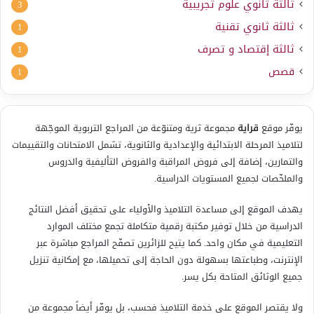
ثالثة ثانوي علوم تجريبية
3
ثالثة ثانوي تقنية
1
ثالثة إقتصاد و تصرف
1
قصص
1
يوفّر موقع
قراية
مجموعة ثرية ومتنوّعة من المراجع التربوية الموجّهة
لتلاميذ المرحلة الابتدائية والإعدادية والثانوية، تشمل الامتحانات والتقييمات
والتمارين، إضافة إلى فروض المراقبة والفروض التأليفية والدروس
والملخّصات لجميع المستويات الدراسية.
يهدف الموقع إلى مساعدة التلاميذ والأولياء على تحقيق أفضل النتائج
الدراسية من خلال توفير مكتبة رقمية متكاملة تجمع مختلف الموارد
التعليمية في مكان واحد. كما يتيح للزائرين تصفّح المراجع مباشرة عبر
الإنترنت، وطباعتها بسهولة دون الحاجة إلى تحميلها، مع إمكانية تنزيل
جميع الوثائق المتاحة بكل يسر.
ولا يقتصر الموقع على خدمة التلاميذ فحسب، بل يوفّر أيضاً مجموعة من