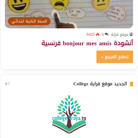
السنة الثانية ابتدائي
موقع قراية
0
9٬625
أنشودة bonjour mes amis فرنسية
تصفح المرجع »
الجديد موقع قراية Collège