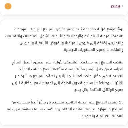
قصص
1
يوفّر موقع
قراية
مجموعة ثرية ومتنوّعة من المراجع التربوية الموجّهة
لتلاميذ المرحلة الابتدائية والإعدادية والثانوية، تشمل الامتحانات والتقييمات
والتمارين، إضافة إلى فروض المراقبة والفروض التأليفية والدروس
والملخّصات لجميع المستويات الدراسية.
يهدف الموقع إلى مساعدة التلاميذ والأولياء على تحقيق أفضل النتائج
الدراسية من خلال توفير مكتبة رقمية متكاملة تجمع مختلف الموارد
التعليمية في مكان واحد. كما يتيح للزائرين تصفّح المراجع مباشرة عبر
الإنترنت، وطباعتها بسهولة دون الحاجة إلى تحميلها، مع إمكانية تنزيل
جميع الوثائق المتاحة بكل يسر.
ولا يقتصر الموقع على خدمة التلاميذ فحسب، بل يوفّر أيضاً مجموعة من
المراجع والموارد التربوية لفائدة المعلّمين والأساتذة، بما يساهم في دعم
العملية التعليمية وتطويرها.