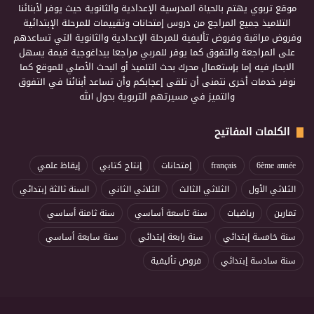
موقع تربوي يهتم بالحياة المدرسية الإعدادية والثانوية حيث يوفر لأبنائنا
التلاميذ جميع المراجع من دروس إمتحانات وتقييمات للمرحلة الإبتدائية
وفروض مراقبة وفروض تأليفية للمرحلة الإعدادية والثانوية التي تساعدهم
على المراجعة والتفوق كما يوفر للمربي مراجعا بيداغوجية قيمة يسهل
الابحار فيه إما بإستعمال محرك بحث التلميذ أو البحث الأصلي للموقع كما
نوفر خدمات أخرى نتمنى أن تلقى إعجابكم وأن تساعد أبنائنا في التفوق
والتميز في مسيرتهم التربوية بحول الله
الكلمات المفاتيح
6ème année
français
إمتحانات
إنتاج كتابي
إيقاظ علمي
الثلاثي الأول
الثلاثي الثالث
الثلاثي الثاني
السنة ثالثة إبتدائي
تمارين
رياضيات
سنة تاسعة أساسي
سنة ثامنة أساسي
سنة خامسة إبتدائي
سنة رابعة إبتدائي
سنة سابعة أساسي
سنة سادسة إبتدائي
فروض تأليفية