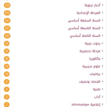
أخبار تربوية
226
المرحلة الإعدادية
470
السنة السابعة أساسي
167
السنة التاسعة أساسي
157
السنة الثامنة أساسي
145
بحوث عربية
54
مرحلة تحضيرية
33
باكالوريا
49
علوم تجريبية
14
رياضيات
10
اقتصاد وتصرف
8
تقنية
6
آداب
5
إعلامية
informatique
2