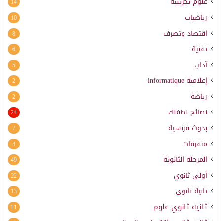
علوم تجريبية
14
رياضيات
10
اقتصاد وتصرف
8
تقنية
6
آداب
5
إعلامية
informatique
2
رياضة
2
نصائح لطفلك
24
بحوث فرنسية
7
متفرقات
4
المرحلة الثانوية
49
أولى ثانوي
22
ثانية ثانوي
13
ثانية ثانوي علوم
11