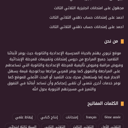
مجهول
على
امتحانات انجليزية الثلاثي الثالث
احمد
على
إمتحانات حساب ذهني الثلاثي الثالث
احمد
على
إمتحانات حساب ذهني الثلاثي الثالث
من نحن
موقع تربوي يهتم بالحياة المدرسية الإعدادية والثانوية حيث يوفر لأبنائنا
التلاميذ جميع المراجع من دروس إمتحانات وتقييمات للمرحلة الإبتدائية
وفروض مراقبة وفروض تأليفية للمرحلة الإعدادية والثانوية التي تساعدهم
على المراجعة والتفوق كما يوفر للمربي مراجعا بيداغوجية قيمة يسهل
الابحار فيه إما بإستعمال محرك بحث التلميذ أو البحث الأصلي للموقع كما
نوفر خدمات أخرى نتمنى أن تلقى إعجابكم وأن تساعد أبنائنا في التفوق
والتميز في مسيرتهم التربوية بحول الله
الكلمات المفاتيح
6ème année
français
إمتحانات
إنتاج كتابي
إيقاظ علمي
الثلاثي الأول
الثلاثي الثالث
الثلاثي الثاني
السنة ثالثة إبتدائي