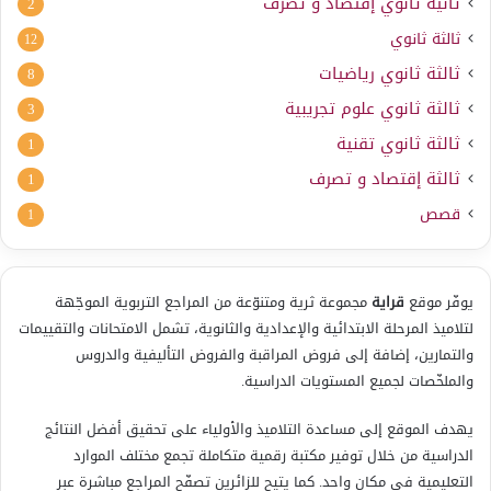
ثانية ثانوي إقتصاد و تصرف
2
ثالثة ثانوي
12
ثالثة ثانوي رياضيات
8
ثالثة ثانوي علوم تجريبية
3
ثالثة ثانوي تقنية
1
ثالثة إقتصاد و تصرف
1
قصص
1
يوفّر موقع
قراية
مجموعة ثرية ومتنوّعة من المراجع التربوية الموجّهة
لتلاميذ المرحلة الابتدائية والإعدادية والثانوية، تشمل الامتحانات والتقييمات
والتمارين، إضافة إلى فروض المراقبة والفروض التأليفية والدروس
والملخّصات لجميع المستويات الدراسية.
يهدف الموقع إلى مساعدة التلاميذ والأولياء على تحقيق أفضل النتائج
الدراسية من خلال توفير مكتبة رقمية متكاملة تجمع مختلف الموارد
التعليمية في مكان واحد. كما يتيح للزائرين تصفّح المراجع مباشرة عبر