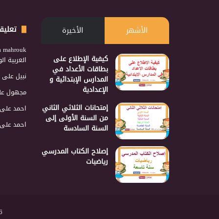
تعليق
الأشهر
الأخيرة
a mahrouk
كيفية الإطلاع على
العربية ا
بطاقات الأعداد في
نبيل
على
المدارس الإبتدائية و
الإعدادية
مجهول
عل
إمتحانات الثلاثي الثاني
احمد
على
من السنة الأولى إلى
احمد
على
السنة السادسة
إصلاح الكتاب المدرسي
رياضيات
2026 نجمع 