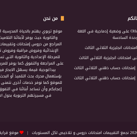
اتكم
من نحن
Olf
على
وضعية إدماجية في اللغة
موقع تربوي يهتم بالحياة المدرسية ال
لوحدة السادسة
والثانوية حيث يوفر لأبنائنا التلامي
المراجع من دروس إمتحانات وتقييمات 
امتحانات انجليزية الثلاثي الثالث
الإبتدائية وفروض مراقبة وفروض تأ
للمرحلة الإعدادية والثانوية التي ت
ى
امتحانات انجليزية الثلاثي الثالث
على المراجعة والتفوق كما يوفر للمرب
إمتحانات حساب ذهني الثلاثي الثالث
بيداغوجية قيمة يسهل الابحار فيه
بإستعمال محرك بحث التلميذ أو البحث
إمتحانات حساب ذهني الثلاثي الثالث
للموقع كما نوفر خدمات أخرى نتمنى 
إعجابكم وأن تساعد أبنائنا في التفوق
في مسيرتهم التربوية بحول الل
التقييمات امتحانات دروس و تلاخيص لكل المستويات |
موقع قراية