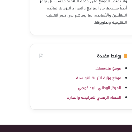
ولا يقتصر الموقع على خدمة التلاميذ فحسب، بل يوفّر
أيضاً مجموعة من المراجع والموارد التربوية لفائدة
المعلّمين والأساتذة، بما يساهم في دعم العملية
التعليمية وتطويرها.
روابط مفيدة
موقع Edunet.tn
موقع وزارة التربية التونسية
المركز الوطني البيداغوجي
الفضاء الرقمي للمراجعة والتدارك