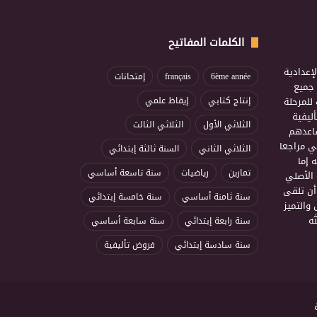
الكلمات المفاتيح
إعدادية
6ème année
français
إمتحانات
ذ جميع
للمرحلة
إنتاج كتابي
إيقاظ علمي
ليفية
الثلاثي الأول
الثلاثي الثالث
ساعدهم
ي مراجعا
الثلاثي الثاني
السنة ثالثة إبتدائي
 إما
تمارين
رياضيات
سنة تاسعة أساسي
 الأصلي
أن تلقى
سنة ثامنة أساسي
سنة خامسة إبتدائي
 والتميز
ه
سنة رابعة إبتدائي
سنة سابعة أساسي
سنة سادسة إبتدائي
فروض تأليفية