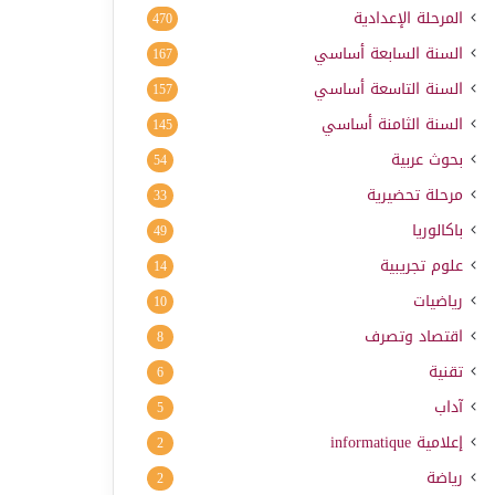
المرحلة الإعدادية
470
السنة السابعة أساسي
167
السنة التاسعة أساسي
157
السنة الثامنة أساسي
145
بحوث عربية
54
مرحلة تحضيرية
33
باكالوريا
49
علوم تجريبية
14
رياضيات
10
اقتصاد وتصرف
8
تقنية
6
آداب
5
إعلامية
informatique
2
رياضة
2