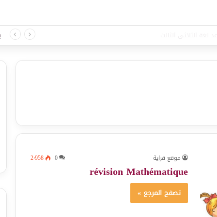
د لغة الثلاثي الثالث
ب
موقع قراية
0
2٬958
révision Mathématique
تصفح المرجع »