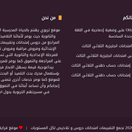
اتكم
من نحن
Olf
على
وضعية إدماجية في اللغة
موقع تربوي يهتم بالحياة المدرسية ال
لوحدة السادسة
والثانوية حيث يوفر لأبنائنا التلامي
المراجع من دروس إمتحانات وتقييمات 
امتحانات انجليزية الثلاثي الثالث
الإبتدائية وفروض مراقبة وفروض تأ
للمرحلة الإعدادية والثانوية التي ت
ى
امتحانات انجليزية الثلاثي الثالث
على المراجعة والتفوق كما يوفر للمرب
إمتحانات حساب ذهني الثلاثي الثالث
بيداغوجية قيمة يسهل الابحار فيه
بإستعمال محرك بحث التلميذ أو البحث
إمتحانات حساب ذهني الثلاثي الثالث
للموقع كما نوفر خدمات أخرى نتمنى 
إعجابكم وأن تساعد أبنائنا في التفوق
في مسيرتهم التربوية بحول الل
التقييمات امتحانات دروس و تلاخيص لكل المستويات |
موقع قراية