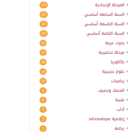
المرحلة الإعدادية
470
السنة السابعة أساسي
167
السنة التاسعة أساسي
157
السنة الثامنة أساسي
145
بحوث عربية
54
مرحلة تحضيرية
33
باكالوريا
49
علوم تجريبية
14
رياضيات
10
اقتصاد وتصرف
8
تقنية
6
آداب
5
إعلامية
informatique
2
رياضة
2