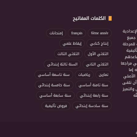
الكلمات المفاتيح
إعدادية
6ème année
français
إمتحانات
ذ جميع
للمرحلة
إنتاج كتابي
إيقاظ علمي
ليفية
الثلاثي الأول
الثلاثي الثالث
ساعدهم
ي مراجعا
الثلاثي الثاني
السنة ثالثة إبتدائي
 إما
تمارين
رياضيات
سنة تاسعة أساسي
 الأصلي
أن تلقى
سنة ثامنة أساسي
سنة خامسة إبتدائي
 والتميز
ه
سنة رابعة إبتدائي
سنة سابعة أساسي
سنة سادسة إبتدائي
فروض تأليفية