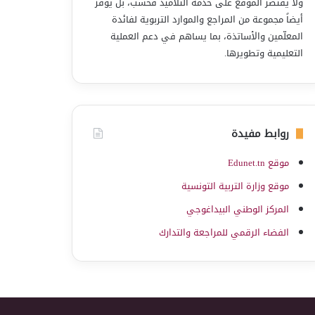
ولا يقتصر الموقع على خدمة التلاميذ فحسب، بل يوفّر
أيضاً مجموعة من المراجع والموارد التربوية لفائدة
المعلّمين والأساتذة، بما يساهم في دعم العملية
التعليمية وتطويرها.
روابط مفيدة
موقع Edunet.tn
موقع وزارة التربية التونسية
المركز الوطني البيداغوجي
الفضاء الرقمي للمراجعة والتدارك