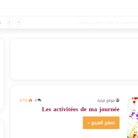
 لغة الثلاثي الثالث
ب
موقع قراية
0
1٬711
Les activitées de ma journée
تصفح المرجع »