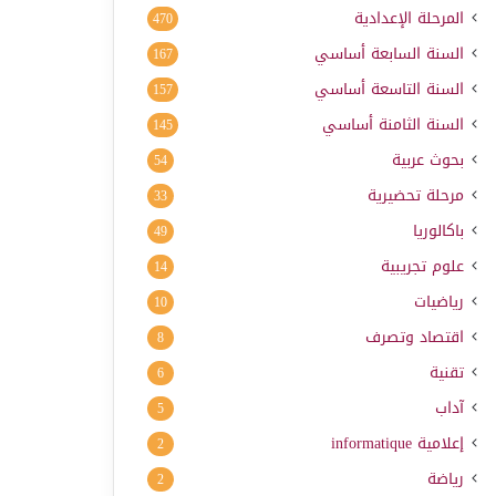
المرحلة الإعدادية
470
السنة السابعة أساسي
167
السنة التاسعة أساسي
157
السنة الثامنة أساسي
145
بحوث عربية
54
مرحلة تحضيرية
33
باكالوريا
49
علوم تجريبية
14
رياضيات
10
اقتصاد وتصرف
8
تقنية
6
آداب
5
إعلامية
informatique
2
رياضة
2