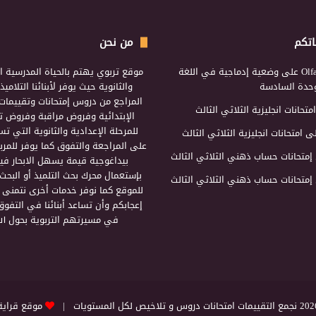
اتكم
من نحن
Olf
على
وضعية إدماجية في اللغة
موقع تربوي يهتم بالحياة المدرسية ال
لوحدة السادسة
والثانوية حيث يوفر لأبنائنا التلامي
المراجع من دروس إمتحانات وتقييمات 
امتحانات انجليزية الثلاثي الثالث
الإبتدائية وفروض مراقبة وفروض تأ
للمرحلة الإعدادية والثانوية التي ت
ى
امتحانات انجليزية الثلاثي الثالث
على المراجعة والتفوق كما يوفر للمرب
إمتحانات حساب ذهني الثلاثي الثالث
بيداغوجية قيمة يسهل الابحار فيه
بإستعمال محرك بحث التلميذ أو البحث
إمتحانات حساب ذهني الثلاثي الثالث
للموقع كما نوفر خدمات أخرى نتمنى 
إعجابكم وأن تساعد أبنائنا في التفوق
في مسيرتهم التربوية بحول الل
التقييمات امتحانات دروس و تلاخيص لكل المستويات |
موقع قراية