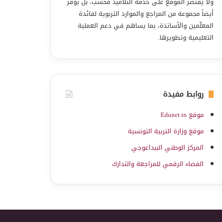
ولا يقتصر الموقع على خدمة التلاميذ فحسب، بل يوفّر
أيضاً مجموعة من المراجع والموارد التربوية لفائدة
المعلّمين والأساتذة، بما يساهم في دعم العملية
التعليمية وتطويرها.
روابط مفيدة
موقع Edunet.tn
موقع وزارة التربية التونسية
المركز الوطني البيداغوجي
الفضاء الرقمي للمراجعة والتدارك