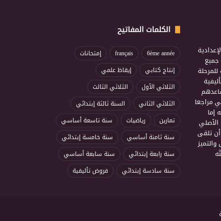
الكلمات المفاتيح
إعدادية
6ème année
français
إمتحانات
ذ جميع
للمرحلة
إنتاج كتابي
إيقاظ علمي
ليفية
الثلاثي الأول
الثلاثي الثالث
ساعدهم
ي مراجعا
الثلاثي الثاني
السنة ثالثة إبتدائي
 إما
تمارين
رياضيات
سنة تاسعة أساسي
 الأصلي
أن تلقى
سنة ثامنة أساسي
سنة خامسة إبتدائي
 والتميز
ه
سنة رابعة إبتدائي
سنة سابعة أساسي
سنة سادسة إبتدائي
فروض تأليفية