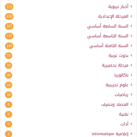
أخبار تربوية
226
المرحلة الإعدادية
470
السنة السابعة أساسي
167
السنة التاسعة أساسي
157
السنة الثامنة أساسي
145
بحوث عربية
54
مرحلة تحضيرية
33
باكالوريا
49
علوم تجريبية
14
رياضيات
10
اقتصاد وتصرف
8
تقنية
6
آداب
5
إعلامية
informatique
2