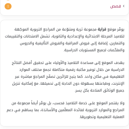
قصص
1
يوفّر موقع
قراية
مجموعة ثرية ومتنوّعة من المراجع التربوية الموجّهة
لتلاميذ المرحلة الابتدائية والإعدادية والثانوية، تشمل الامتحانات والتقييمات
والتمارين، إضافة إلى فروض المراقبة والفروض التأليفية والدروس
والملخّصات لجميع المستويات الدراسية.
يهدف الموقع إلى مساعدة التلاميذ والأولياء على تحقيق أفضل النتائج
الدراسية من خلال توفير مكتبة رقمية متكاملة تجمع مختلف الموارد
التعليمية في مكان واحد. كما يتيح للزائرين تصفّح المراجع مباشرة عبر
الإنترنت، وطباعتها بسهولة دون الحاجة إلى تحميلها، مع إمكانية تنزيل
جميع الوثائق المتاحة بكل يسر.
ولا يقتصر الموقع على خدمة التلاميذ فحسب، بل يوفّر أيضاً مجموعة من
المراجع والموارد التربوية لفائدة المعلّمين والأساتذة، بما يساهم في دعم
العملية التعليمية وتطويرها.