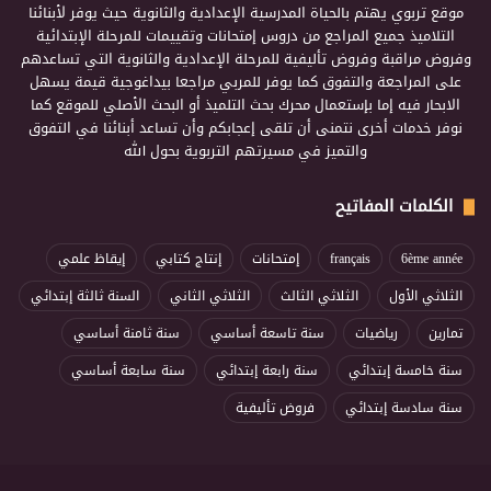
موقع تربوي يهتم بالحياة المدرسية الإعدادية والثانوية حيث يوفر لأبنائنا
التلاميذ جميع المراجع من دروس إمتحانات وتقييمات للمرحلة الإبتدائية
وفروض مراقبة وفروض تأليفية للمرحلة الإعدادية والثانوية التي تساعدهم
على المراجعة والتفوق كما يوفر للمربي مراجعا بيداغوجية قيمة يسهل
الابحار فيه إما بإستعمال محرك بحث التلميذ أو البحث الأصلي للموقع كما
نوفر خدمات أخرى نتمنى أن تلقى إعجابكم وأن تساعد أبنائنا في التفوق
والتميز في مسيرتهم التربوية بحول الله
الكلمات المفاتيح
6ème année
français
إمتحانات
إنتاج كتابي
إيقاظ علمي
الثلاثي الأول
الثلاثي الثالث
الثلاثي الثاني
السنة ثالثة إبتدائي
تمارين
رياضيات
سنة تاسعة أساسي
سنة ثامنة أساسي
سنة خامسة إبتدائي
سنة رابعة إبتدائي
سنة سابعة أساسي
سنة سادسة إبتدائي
فروض تأليفية