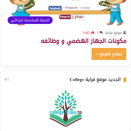
السنة السادسة ابتدائي
موقع قراية
1
5٬442
مكونات الجهاز الهضمي و وظائفه
تصفح المرجع »
الجديد موقع قراية Collège