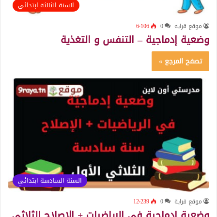
السنة الثالثة ابتدائي
موقع قراية
0
6٬106
وضعية إدماجية – التنفس و التغذية
تصفح المرجع »
السنة السادسة ابتدائي
موقع قراية
0
12٬239
وضعية إدماجية في الرياضيات + الإصلاح الثلاثي