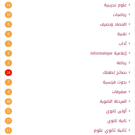
علوم تجريبية
14
رياضيات
10
اقتصاد وتصرف
8
تقنية
6
آداب
5
إعلامية
informatique
2
رياضة
2
نصائح لطفلك
24
بحوث فرنسية
7
متفرقات
4
المرحلة الثانوية
49
أولى ثانوي
22
ثانية ثانوي
13
ثانية ثانوي علوم
11