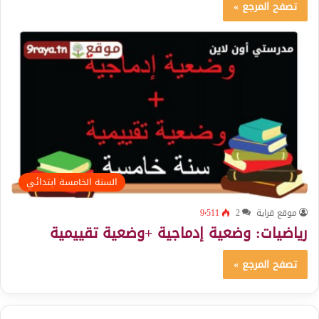
تصفح المرجع »
السنة الخامسة ابتدائي
موقع قراية
2
9٬511
رياضيات: وضعية إدماجية +وضعية تقييمية
تصفح المرجع »