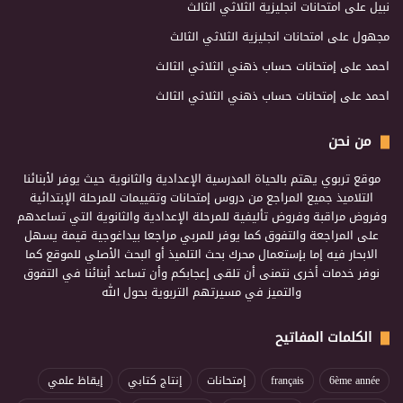
نبيل
على
امتحانات انجليزية الثلاثي الثالث
مجهول
على
امتحانات انجليزية الثلاثي الثالث
احمد
على
إمتحانات حساب ذهني الثلاثي الثالث
احمد
على
إمتحانات حساب ذهني الثلاثي الثالث
من نحن
موقع تربوي يهتم بالحياة المدرسية الإعدادية والثانوية حيث يوفر لأبنائنا
التلاميذ جميع المراجع من دروس إمتحانات وتقييمات للمرحلة الإبتدائية
وفروض مراقبة وفروض تأليفية للمرحلة الإعدادية والثانوية التي تساعدهم
على المراجعة والتفوق كما يوفر للمربي مراجعا بيداغوجية قيمة يسهل
الابحار فيه إما بإستعمال محرك بحث التلميذ أو البحث الأصلي للموقع كما
نوفر خدمات أخرى نتمنى أن تلقى إعجابكم وأن تساعد أبنائنا في التفوق
والتميز في مسيرتهم التربوية بحول الله
الكلمات المفاتيح
6ème année
français
إمتحانات
إنتاج كتابي
إيقاظ علمي