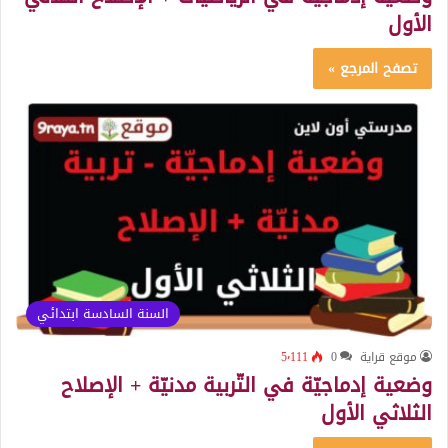
الأول
تصفح المرجع »
السنة السادسة ابتدائي
موقع قراية
0
5٬111
وضعية إدماجيّة في التّربية مدنيّة + الإصلاح
الثلاثي الأول