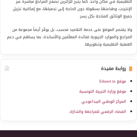
التعليمية في مكان واحد. كما يتيح للزائرين تصفّح المراجع مباشرة عبر
الإنترنت، وطباعتها بسهولة دون الحاجة إلى تحميلها، مع إمكانية تنزيل
جميع الوثائق المتاحة بكل يسر.
ولا يقتصر الموقع على خدمة التلاميذ فحسب، بل يوفّر أيضاً مجموعة من
المراجع والموارد التربوية لفائدة المعلّمين والأساتذة، بما يساهم في دعم
العملية التعليمية وتطويرها.
روابط مفيدة
موقع Edunet.tn
موقع وزارة التربية التونسية
المركز الوطني البيداغوجي
الفضاء الرقمي للمراجعة والتدارك