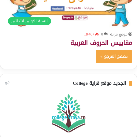
السنة الأولى ابتدائي
موقع قراية
0
18٬487
مقاييس الحروف العربية
تصفح المرجع »
الجديد موقع قراية Collège