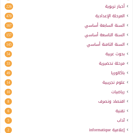
أخبار تربوية
226
المرحلة الإعدادية
470
السنة السابعة أساسي
167
السنة التاسعة أساسي
157
السنة الثامنة أساسي
145
بحوث عربية
54
مرحلة تحضيرية
33
باكالوريا
49
علوم تجريبية
14
رياضيات
10
اقتصاد وتصرف
8
تقنية
6
آداب
5
إعلامية
informatique
2