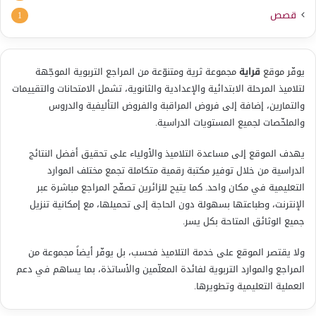
قصص
1
يوفّر موقع
قراية
مجموعة ثرية ومتنوّعة من المراجع التربوية الموجّهة
لتلاميذ المرحلة الابتدائية والإعدادية والثانوية، تشمل الامتحانات والتقييمات
والتمارين، إضافة إلى فروض المراقبة والفروض التأليفية والدروس
والملخّصات لجميع المستويات الدراسية.
يهدف الموقع إلى مساعدة التلاميذ والأولياء على تحقيق أفضل النتائج
الدراسية من خلال توفير مكتبة رقمية متكاملة تجمع مختلف الموارد
التعليمية في مكان واحد. كما يتيح للزائرين تصفّح المراجع مباشرة عبر
الإنترنت، وطباعتها بسهولة دون الحاجة إلى تحميلها، مع إمكانية تنزيل
جميع الوثائق المتاحة بكل يسر.
ولا يقتصر الموقع على خدمة التلاميذ فحسب، بل يوفّر أيضاً مجموعة من
المراجع والموارد التربوية لفائدة المعلّمين والأساتذة، بما يساهم في دعم
العملية التعليمية وتطويرها.