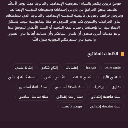
موقع تربوي يهتم بالحياة المدرسية الإعدادية والثانوية حيث يوفر لأبنائنا
التلاميذ جميع المراجع من دروس إمتحانات وتقييمات للمرحلة الإبتدائية
وفروض مراقبة وفروض تأليفية للمرحلة الإعدادية والثانوية التي تساعدهم
على المراجعة والتفوق كما يوفر للمربي مراجعا بيداغوجية قيمة يسهل
الابحار فيه إما بإستعمال محرك بحث التلميذ أو البحث الأصلي للموقع كما
نوفر خدمات أخرى نتمنى أن تلقى إعجابكم وأن تساعد أبنائنا في التفوق
والتميز في مسيرتهم التربوية بحول الله
الكلمات المفاتيح
6ème année
français
إمتحانات
إنتاج كتابي
إيقاظ علمي
الثلاثي الأول
الثلاثي الثالث
الثلاثي الثاني
السنة ثالثة إبتدائي
تمارين
رياضيات
سنة تاسعة أساسي
سنة ثامنة أساسي
سنة خامسة إبتدائي
سنة رابعة إبتدائي
سنة سابعة أساسي
سنة سادسة إبتدائي
فروض تأليفية