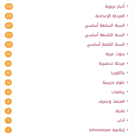
أخبار تربوية
226
المرحلة الإعدادية
470
السنة السابعة أساسي
167
السنة التاسعة أساسي
157
السنة الثامنة أساسي
145
بحوث عربية
54
مرحلة تحضيرية
33
باكالوريا
49
علوم تجريبية
14
رياضيات
10
اقتصاد وتصرف
8
تقنية
6
آداب
5
إعلامية
informatique
2