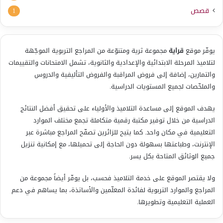
قصص
1
يوفّر موقع
قراية
مجموعة ثرية ومتنوّعة من المراجع التربوية الموجّهة
لتلاميذ المرحلة الابتدائية والإعدادية والثانوية، تشمل الامتحانات والتقييمات
والتمارين، إضافة إلى فروض المراقبة والفروض التأليفية والدروس
والملخّصات لجميع المستويات الدراسية.
يهدف الموقع إلى مساعدة التلاميذ والأولياء على تحقيق أفضل النتائج
الدراسية من خلال توفير مكتبة رقمية متكاملة تجمع مختلف الموارد
التعليمية في مكان واحد. كما يتيح للزائرين تصفّح المراجع مباشرة عبر
الإنترنت، وطباعتها بسهولة دون الحاجة إلى تحميلها، مع إمكانية تنزيل
جميع الوثائق المتاحة بكل يسر.
ولا يقتصر الموقع على خدمة التلاميذ فحسب، بل يوفّر أيضاً مجموعة من
المراجع والموارد التربوية لفائدة المعلّمين والأساتذة، بما يساهم في دعم
العملية التعليمية وتطويرها.