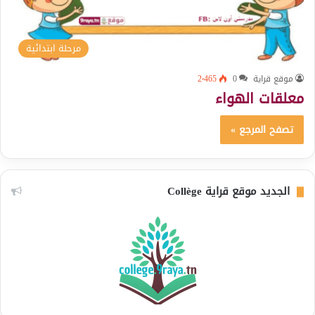
مرحلة ابتدائية
موقع قراية
0
2٬465
معلقات الهواء
تصفح المرجع »
الجديد موقع قراية Collège