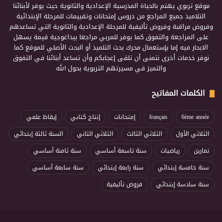
موقع تربوي يهتم بالحياة المدرسية الإعدادية والثانوية حيث يوفر لأبنائنا
التلاميذ جميع المراجع من دروس إمتحانات وتقييمات للمرحلة الإبتدائية
وفروض مراقبة وفروض تأليفية للمرحلة الإعدادية والثانوية التي تساعدهم
على المراجعة والتفوق كما يوفر للمربي مراجعا بيداغوجية قيمة يسهل
الابحار فيه إما بإستعمال محرك بحث التلميذ أو البحث الأصلي للموقع كما
نوفر خدمات أخرى نتمنى أن تلقى إعجابكم وأن تساعد أبنائنا في التفوق
والتميز في مسيرتهم التربوية بحول الله
الكلمات المفاتيح
6ème année
français
إمتحانات
إنتاج كتابي
إيقاظ علمي
الثلاثي الأول
الثلاثي الثالث
الثلاثي الثاني
السنة ثالثة إبتدائي
تمارين
رياضيات
سنة تاسعة أساسي
سنة ثامنة أساسي
سنة خامسة إبتدائي
سنة رابعة إبتدائي
سنة سابعة أساسي
سنة سادسة إبتدائي
فروض تأليفية