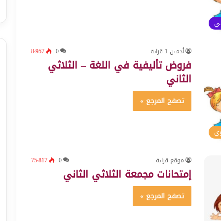
ئي
أدمين 1 قراية
0
8٬957
فروض تأليفية في اللغة – الثلاثي
الثاني
تصفح المرجع »
وي
موقع قراية
0
75٬817
إمتحانات مجمعة الثلاثي الثاني
تصفح المرجع »