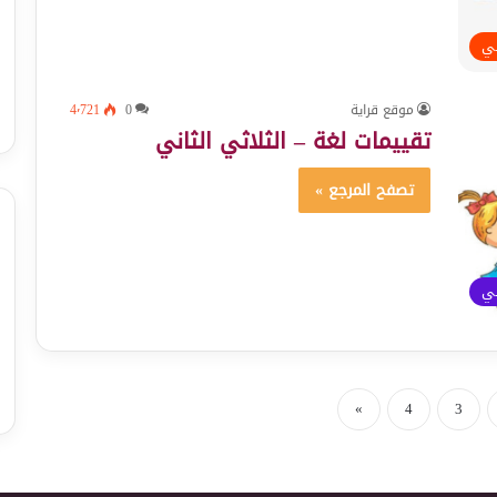
ئي
موقع قراية
0
4٬721
تقييمات لغة – الثلاثي الثاني
تصفح المرجع »
ئي
»
4
3