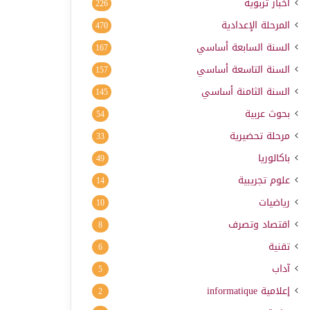
أخبار تربوية
226
المرحلة الإعدادية
470
السنة السابعة أساسي
167
السنة التاسعة أساسي
157
السنة الثامنة أساسي
145
بحوث عربية
54
مرحلة تحضيرية
33
باكالوريا
49
علوم تجريبية
14
رياضيات
10
اقتصاد وتصرف
8
تقنية
6
آداب
5
إعلامية
informatique
2