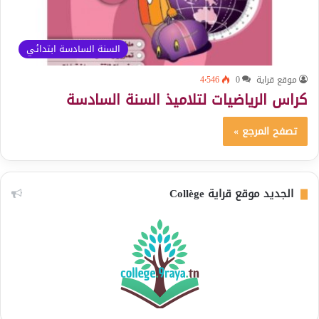
السنة السادسة ابتدائي
موقع قراية
0
4٬546
كراس الرياضيات لتلاميذ السنة السادسة
تصفح المرجع »
الجديد موقع قراية Collège