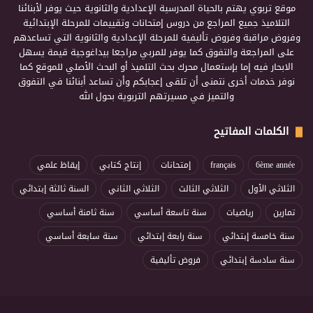
موقع تربوي يهتم بالحياة المدرسية الإعدادية والثانوية حيث يوفر لأبنائنا
التلاميذ جميع المراجع من دروس إمتحانات وتقييمات للمرحلة الإبتدائية
وفروض مراقبة وفروض تأليفية للمرحلة الإعدادية والثانوية التي تساعدهم
على المراجعة والتفوق كما يوفر للمربي مراجعا بيداغوجية قيمة يسهل
الابحار فيه إما بإستعمال محرك بحث التلميذ أو البحث الأصلي للموقع كما
نوفر خدمات أخرى نتمنى أن تلقى إعجابكم وأن تساعد أبنائنا في التفوق
والتميز في مسيرتهم التربوية بحول الله
الكلمات المفاتيح
6ème année
français
إمتحانات
إنتاج كتابي
إيقاظ علمي
الثلاثي الأول
الثلاثي الثالث
الثلاثي الثاني
السنة ثالثة إبتدائي
تمارين
رياضيات
سنة تاسعة أساسي
سنة ثامنة أساسي
سنة خامسة إبتدائي
سنة رابعة إبتدائي
سنة سابعة أساسي
سنة سادسة إبتدائي
فروض تأليفية