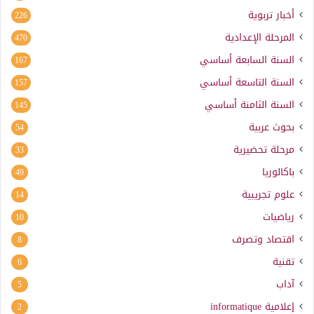
أخبار تربوية
226
المرحلة الإعدادية
470
السنة السابعة أساسي
167
السنة التاسعة أساسي
157
السنة الثامنة أساسي
145
بحوث عربية
54
مرحلة تحضيرية
33
باكالوريا
49
علوم تجريبية
14
رياضيات
10
اقتصاد وتصرف
8
تقنية
6
آداب
5
إعلامية
informatique
2