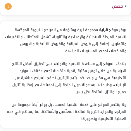
قصص
1
يوفّر موقع
قراية
مجموعة ثرية ومتنوّعة من المراجع التربوية الموجّهة
لتلاميذ المرحلة الابتدائية والإعدادية والثانوية، تشمل الامتحانات والتقييمات
والتمارين، إضافة إلى فروض المراقبة والفروض التأليفية والدروس
والملخّصات لجميع المستويات الدراسية.
يهدف الموقع إلى مساعدة التلاميذ والأولياء على تحقيق أفضل النتائج
الدراسية من خلال توفير مكتبة رقمية متكاملة تجمع مختلف الموارد
التعليمية في مكان واحد. كما يتيح للزائرين تصفّح المراجع مباشرة عبر
الإنترنت، وطباعتها بسهولة دون الحاجة إلى تحميلها، مع إمكانية تنزيل
جميع الوثائق المتاحة بكل يسر.
ولا يقتصر الموقع على خدمة التلاميذ فحسب، بل يوفّر أيضاً مجموعة من
المراجع والموارد التربوية لفائدة المعلّمين والأساتذة، بما يساهم في دعم
العملية التعليمية وتطويرها.