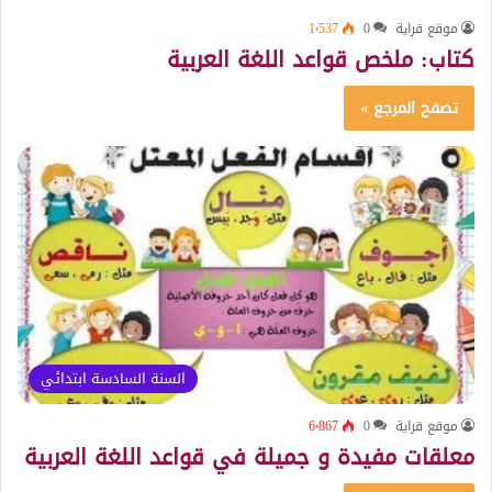
موقع قراية
0
1٬537
كتاب: ملخص قواعد اللغة العربية
تصفح المرجع »
السنة السادسة ابتدائي
موقع قراية
0
6٬867
معلقات مفيدة و جميلة في قواعد اللغة العربية