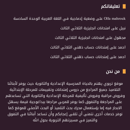
تعليقاتكم
Olfa mahrouk
على
وضعية إدماجية في اللغة العربية الوحدة السادسة
نبيل
على
امتحانات انجليزية الثلاثي الثالث
مجهول
على
امتحانات انجليزية الثلاثي الثالث
احمد
على
إمتحانات حساب ذهني الثلاثي الثالث
احمد
على
إمتحانات حساب ذهني الثلاثي الثالث
من نحن
موقع تربوي يهتم بالحياة المدرسية الإعدادية والثانوية حيث يوفر لأبنائنا
التلاميذ جميع المراجع من دروس إمتحانات وتقييمات للمرحلة الإبتدائية
وفروض مراقبة وفروض تأليفية للمرحلة الإعدادية والثانوية التي تساعدهم
على المراجعة والتفوق كما يوفر للمربي مراجعا بيداغوجية قيمة يسهل
الابحار فيه إما بإستعمال محرك بحث التلميذ أو البحث الأصلي للموقع كما
نوفر خدمات أخرى نتمنى أن تلقى إعجابكم وأن تساعد أبنائنا في التفوق
والتميز في مسيرتهم التربوية بحول الله