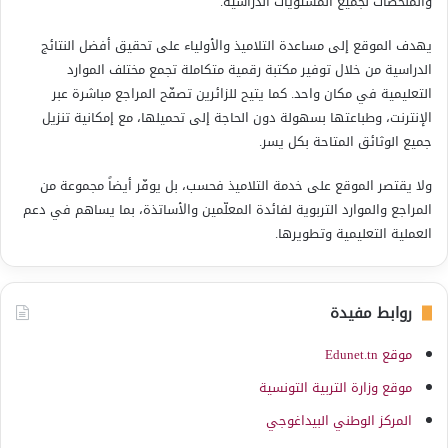
والملخّصات لجميع المستويات الدراسية.
يهدف الموقع إلى مساعدة التلاميذ والأولياء على تحقيق أفضل النتائج
الدراسية من خلال توفير مكتبة رقمية متكاملة تجمع مختلف الموارد
التعليمية في مكان واحد. كما يتيح للزائرين تصفّح المراجع مباشرة عبر
الإنترنت، وطباعتها بسهولة دون الحاجة إلى تحميلها، مع إمكانية تنزيل
جميع الوثائق المتاحة بكل يسر.
ولا يقتصر الموقع على خدمة التلاميذ فحسب، بل يوفّر أيضاً مجموعة من
المراجع والموارد التربوية لفائدة المعلّمين والأساتذة، بما يساهم في دعم
العملية التعليمية وتطويرها.
روابط مفيدة
موقع Edunet.tn
موقع وزارة التربية التونسية
المركز الوطني البيداغوجي