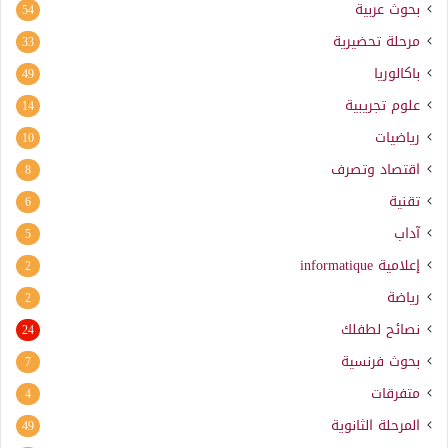
بحوث عربية
54
مرحلة تحضيرية
33
باكالوريا
49
علوم تجريبية
14
رياضيات
10
اقتصاد وتصرف
8
تقنية
6
آداب
5
إعلامية
informatique
2
رياضة
2
نصائح لطفلك
24
بحوث فرنسية
7
متفرقات
4
المرحلة الثانوية
49