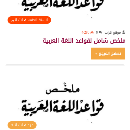
السنة الخامسة ابتدائي
موقع قراية
0
4٬286
ملخص شامل لقواعد اللغة العربية
تصفح المرجع »
مرحلة ابتدائية