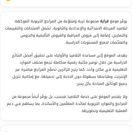
يوفّر موقع
قراية
مجموعة ثرية ومتنوّعة من المراجع التربوية الموجّهة
لتلاميذ المرحلة الابتدائية والإعدادية والثانوية، تشمل الامتحانات والتقييمات
والتمارين، إضافة إلى فروض المراقبة والفروض التأليفية والدروس
والملخّصات لجميع المستويات الدراسية.
يهدف الموقع إلى مساعدة التلاميذ والأولياء على تحقيق أفضل النتائج
الدراسية من خلال توفير مكتبة رقمية متكاملة تجمع مختلف الموارد
التعليمية في مكان واحد. كما يتيح للزائرين تصفّح المراجع مباشرة عبر
الإنترنت، وطباعتها بسهولة دون الحاجة إلى تحميلها، مع إمكانية تنزيل
جميع الوثائق المتاحة بكل يسر.
ولا يقتصر الموقع على خدمة التلاميذ فحسب، بل يوفّر أيضاً مجموعة من
المراجع والموارد التربوية لفائدة المعلّمين والأساتذة، بما يساهم في دعم
العملية التعليمية وتطويرها.