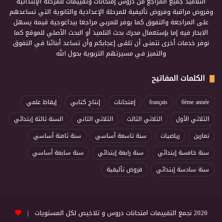
التلاميذ جميع المراجع من دروس إمتحانات وتقييمات للمرحلة الإبتدائية
وفروض مراقبة وفروض تأليفية للمرحلة الإعدادية والثانوية التي تساعدهم
على المراجعة والتفوق كما يوفر للمربي مراجعا بيداغوجية قيمة يسهل
الابحار فيه إما بإستعمال محرك بحث التلميذ أو البحث الأصلي للموقع كما
نوفر خدمات أخرى نتمنى أن تلقى إعجابكم وأن تساعد أبنائنا في التفوق
والتميز في مسيرتهم التربوية بحول الله
الكلمات المفاتيح
6ème année
français
إمتحانات
إنتاج كتابي
إيقاظ علمي
الثلاثي الأول
الثلاثي الثالث
الثلاثي الثاني
السنة ثالثة إبتدائي
تمارين
رياضيات
سنة تاسعة أساسي
سنة ثامنة أساسي
سنة خامسة إبتدائي
سنة رابعة إبتدائي
سنة سابعة أساسي
سنة سادسة إبتدائي
فروض تأليفية
2026 نجمع التقييمات امتحانات دروس و تلاخيص لكل المستويات |