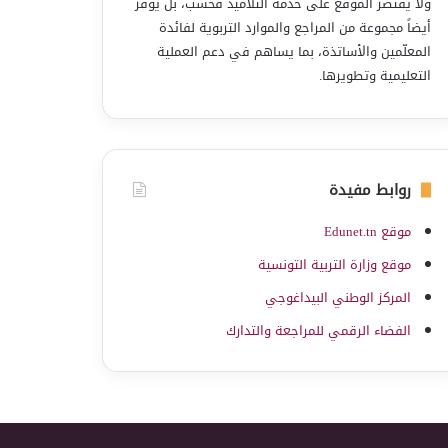
ولا يقتصر الموقع على خدمة التلاميذ فحسب، بل يوفّر
أيضاً مجموعة من المراجع والموارد التربوية لفائدة
المعلّمين والأساتذة، بما يساهم في دعم العملية
التعليمية وتطويرها.
روابط مفيدة
موقع Edunet.tn
موقع وزارة التربية التونسية
المركز الوطني البيداغوجي
الفضاء الرقمي للمراجعة والتدارك