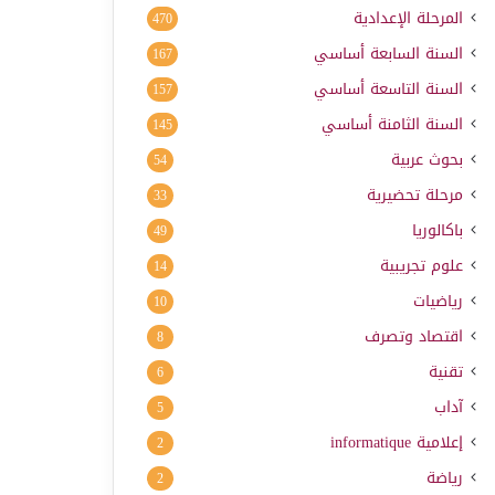
المرحلة الإعدادية
470
السنة السابعة أساسي
167
السنة التاسعة أساسي
157
السنة الثامنة أساسي
145
بحوث عربية
54
مرحلة تحضيرية
33
باكالوريا
49
علوم تجريبية
14
رياضيات
10
اقتصاد وتصرف
8
تقنية
6
آداب
5
إعلامية
informatique
2
رياضة
2