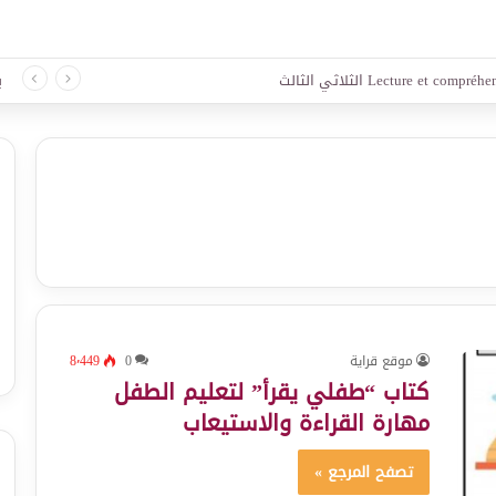
 لغة الثلاثي الثالث
ب
موقع قراية
0
8٬449
كتاب “طفلي يقرأ” لتعليم الطفل
مهارة القراءة والاستيعاب
تصفح المرجع »