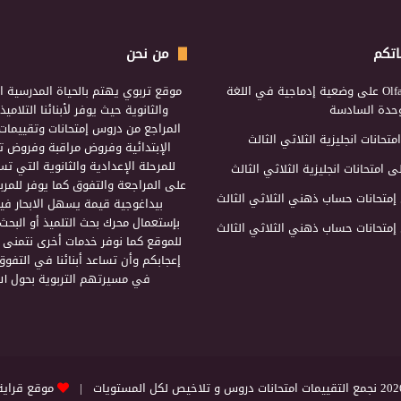
اتكم
من نحن
Olf
على
وضعية إدماجية في اللغة
موقع تربوي يهتم بالحياة المدرسية ال
لوحدة السادسة
والثانوية حيث يوفر لأبنائنا التلامي
المراجع من دروس إمتحانات وتقييمات 
امتحانات انجليزية الثلاثي الثالث
الإبتدائية وفروض مراقبة وفروض تأ
للمرحلة الإعدادية والثانوية التي ت
ى
امتحانات انجليزية الثلاثي الثالث
على المراجعة والتفوق كما يوفر للمرب
إمتحانات حساب ذهني الثلاثي الثالث
بيداغوجية قيمة يسهل الابحار فيه
بإستعمال محرك بحث التلميذ أو البحث
إمتحانات حساب ذهني الثلاثي الثالث
للموقع كما نوفر خدمات أخرى نتمنى 
إعجابكم وأن تساعد أبنائنا في التفوق
في مسيرتهم التربوية بحول الل
التقييمات امتحانات دروس و تلاخيص لكل المستويات |
موقع قراية