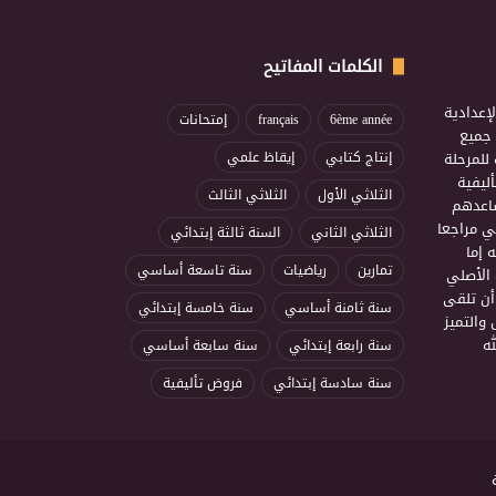
الكلمات المفاتيح
إعدادية
6ème année
français
إمتحانات
ذ جميع
للمرحلة
إنتاج كتابي
إيقاظ علمي
ليفية
الثلاثي الأول
الثلاثي الثالث
ساعدهم
ي مراجعا
الثلاثي الثاني
السنة ثالثة إبتدائي
 إما
تمارين
رياضيات
سنة تاسعة أساسي
 الأصلي
أن تلقى
سنة ثامنة أساسي
سنة خامسة إبتدائي
 والتميز
ه
سنة رابعة إبتدائي
سنة سابعة أساسي
سنة سادسة إبتدائي
فروض تأليفية