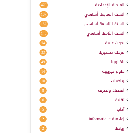
المرحلة الإعدادية
470
السنة السابعة أساسي
167
السنة التاسعة أساسي
157
السنة الثامنة أساسي
145
بحوث عربية
54
مرحلة تحضيرية
33
باكالوريا
49
علوم تجريبية
14
رياضيات
10
اقتصاد وتصرف
8
تقنية
6
آداب
5
إعلامية
informatique
2
رياضة
2