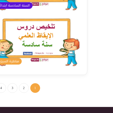
السنة السادسة ابتدا
مناظرة السيزي
4
3
2
1