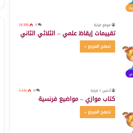
ية
موقع قراية
0
19٬399
تقييمات إيقاظ علمي – الثلاثي الثاني
تصفح المرجع »
ئي
أدمين 1 قراية
0
4٬446
كتاب موازي – مواضيع فرنسية
تصفح المرجع »