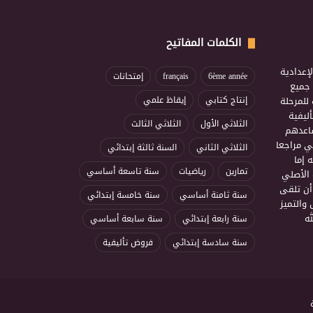
الكلمات المفاتيح
إعدادية
6ème année
français
إمتحانات
ذ جميع
للمرحلة
إنتاج كتابي
إيقاظ علمي
ليفية
الثلاثي الأول
الثلاثي الثالث
ساعدهم
ي مراجعا
الثلاثي الثاني
السنة ثالثة إبتدائي
 إما
تمارين
رياضيات
سنة تاسعة أساسي
 الأصلي
أن تلقى
سنة ثامنة أساسي
سنة خامسة إبتدائي
 والتميز
ه
سنة رابعة إبتدائي
سنة سابعة أساسي
سنة سادسة إبتدائي
فروض تأليفية