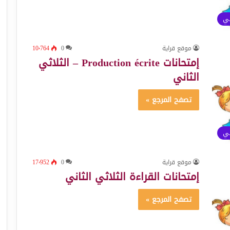
ئي
موقع قراية
0
10٬764
إمتحانات Production écrite – الثلاثي
الثاني
تصفح المرجع »
ئي
موقع قراية
0
17٬952
إمتحانات القراءة الثلاثي الثاني
تصفح المرجع »