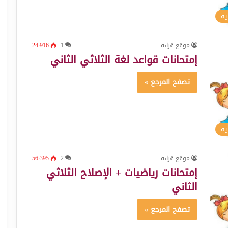
ية
موقع قراية
1
24٬916
إمتحانات قواعد لغة الثلاثي الثاني
تصفح المرجع »
ية
موقع قراية
2
56٬395
إمتحانات رياضيات + الإصلاح الثلاثي
الثاني
تصفح المرجع »