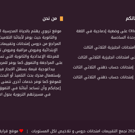
اتكم
من نحن
Olf
على
وضعية إدماجية في اللغة
موقع تربوي يهتم بالحياة المدرسية ال
لوحدة السادسة
والثانوية حيث يوفر لأبنائنا التلامي
المراجع من دروس إمتحانات وتقييمات 
امتحانات انجليزية الثلاثي الثالث
الإبتدائية وفروض مراقبة وفروض تأ
للمرحلة الإعدادية والثانوية التي ت
ى
امتحانات انجليزية الثلاثي الثالث
على المراجعة والتفوق كما يوفر للمرب
إمتحانات حساب ذهني الثلاثي الثالث
بيداغوجية قيمة يسهل الابحار فيه
بإستعمال محرك بحث التلميذ أو البحث
إمتحانات حساب ذهني الثلاثي الثالث
للموقع كما نوفر خدمات أخرى نتمنى 
إعجابكم وأن تساعد أبنائنا في التفوق
في مسيرتهم التربوية بحول الل
التقييمات امتحانات دروس و تلاخيص لكل المستويات |
موقع قراية