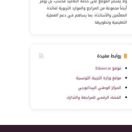
ولا يقتصر الموقع على خدمة التلاميذ فحسب، بل يوفّر
أيضاً مجموعة من المراجع والموارد التربوية لفائدة
المعلّمين والأساتذة، بما يساهم في دعم العملية
التعليمية وتطويرها.
روابط مفيدة
موقع Edunet.tn
موقع وزارة التربية التونسية
المركز الوطني البيداغوجي
الفضاء الرقمي للمراجعة والتدارك