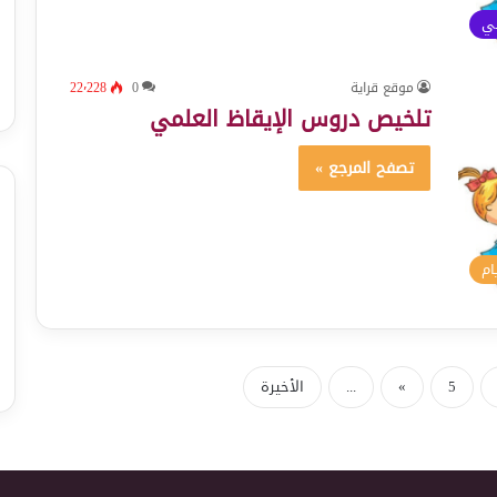
ئي
موقع قراية
0
22٬228
تلخيص دروس الإيقاظ العلمي
تصفح المرجع »
ام
5
»
...
الأخيرة