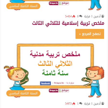
السنة الثامنة أساسي
أدمين 1 قراية
0
5٬414
ملخص تربية إسلامية للثلاثي الثالث
تصفح المرجع »
السنة الثامنة أساسي
أدمين 1 قراية
1
5٬973