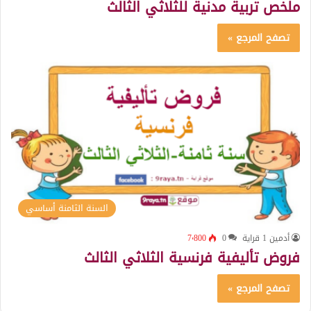
ملخص تربية مدنية للثلاثي الثالث
تصفح المرجع »
السنة الثامنة أساسي
أدمين 1 قراية
0
7٬800
فروض تأليفية فرنسية الثلاثي الثالث
تصفح المرجع »