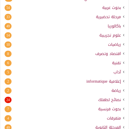
بحوث عربية
54
مرحلة تحضيرية
33
باكالوريا
49
علوم تجريبية
14
رياضيات
10
اقتصاد وتصرف
8
تقنية
6
آداب
5
إعلامية
informatique
2
رياضة
2
نصائح لطفلك
24
بحوث فرنسية
7
متفرقات
4
المرحلة الثانوية
49