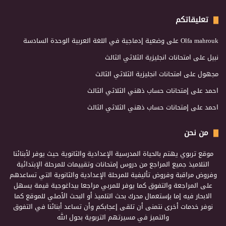
تعليقاتكم
Olfa mahrouk
على
وضعية إدماجية في اللغة العربية الوحدة السادسة
نبيل
على
امتحانات انجليزية الثلاثي الثالث
مجهول
على
امتحانات انجليزية الثلاثي الثالث
احمد
على
إمتحانات حساب ذهني الثلاثي الثالث
احمد
على
إمتحانات حساب ذهني الثلاثي الثالث
من نحن
موقع تربوي يهتم بالحياة المدرسية الإعدادية والثانوية حيث يوفر لأبنائنا
التلاميذ جميع المراجع من دروس إمتحانات وتقييمات للمرحلة الإبتدائية
وفروض مراقبة وفروض تأليفية للمرحلة الإعدادية والثانوية التي تساعدهم
على المراجعة والتفوق كما يوفر للمربي مراجعا بيداغوجية قيمة يسهل
الابحار فيه إما بإستعمال محرك بحث التلميذ أو البحث الأصلي للموقع كما
نوفر خدمات أخرى نتمنى أن تلقى إعجابكم وأن تساعد أبنائنا في التفوق
والتميز في مسيرتهم التربوية بحول الله