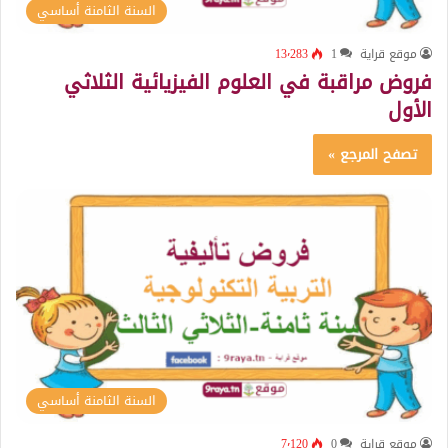
السنة الثامنة أساسي
موقع قراية
1
13٬283
فروض مراقبة في العلوم الفيزيائية الثلاثي
الأول
تصفح المرجع »
السنة الثامنة أساسي
موقع قراية
0
7٬120