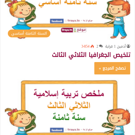
السنة الثامنة أساسي
أدمين 1 قراية
2
3٬854
تلخيص الجغرافيا الثلاثي الثالث
تصفح المرجع »