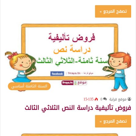
تصفح المرجع »
السنة الثامنة أساسي
موقع قراية
0
15٬135
فروض تأليفية دراسة النص الثلاثي الثالث
تصفح المرجع »