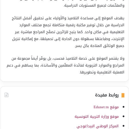
والملخّصات لجميع المستويات الدراسية.
يهدف الموقع إلى مساعدة التلاميذ والأولياء على تحقيق أفضل النتائج
الدراسية من خلال توفير مكتبة رقمية متكاملة تجمع مختلف الموارد
التعليمية في مكان واحد. كما يتيح للزائرين تصفّح المراجع مباشرة عبر
الإنترنت، وطباعتها بسهولة دون الحاجة إلى تحميلها، مع إمكانية تنزيل
جميع الوثائق المتاحة بكل يسر.
ولا يقتصر الموقع على خدمة التلاميذ فحسب، بل يوفّر أيضاً مجموعة من
المراجع والموارد التربوية لفائدة المعلّمين والأساتذة، بما يساهم في دعم
العملية التعليمية وتطويرها.
روابط مفيدة
موقع Edunet.tn
موقع وزارة التربية التونسية
المركز الوطني البيداغوجي