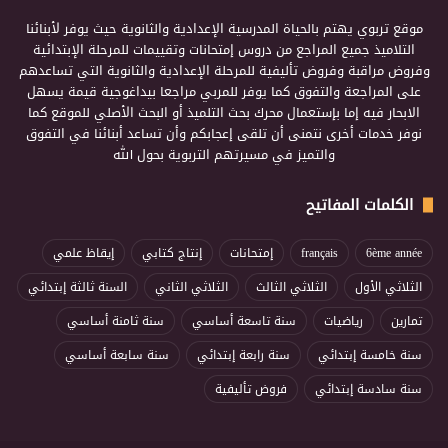
موقع تربوي يهتم بالحياة المدرسية الإعدادية والثانوية حيث يوفر لأبنائنا
التلاميذ جميع المراجع من دروس إمتحانات وتقييمات للمرحلة الإبتدائية
وفروض مراقبة وفروض تأليفية للمرحلة الإعدادية والثانوية التي تساعدهم
على المراجعة والتفوق كما يوفر للمربي مراجعا بيداغوجية قيمة يسهل
الابحار فيه إما بإستعمال محرك بحث التلميذ أو البحث الأصلي للموقع كما
نوفر خدمات أخرى نتمنى أن تلقى إعجابكم وأن تساعد أبنائنا في التفوق
والتميز في مسيرتهم التربوية بحول الله
الكلمات المفاتيح
6ème année
français
إمتحانات
إنتاج كتابي
إيقاظ علمي
الثلاثي الأول
الثلاثي الثالث
الثلاثي الثاني
السنة ثالثة إبتدائي
تمارين
رياضيات
سنة تاسعة أساسي
سنة ثامنة أساسي
سنة خامسة إبتدائي
سنة رابعة إبتدائي
سنة سابعة أساسي
سنة سادسة إبتدائي
فروض تأليفية