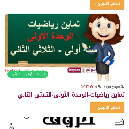
تصفح المرجع »
السنة الأولى ابتدائي
موقع قراية
0
6٬547
تماين رياضيات-الوحدة الأولى-الثلاثي الثاني
تصفح المرجع »