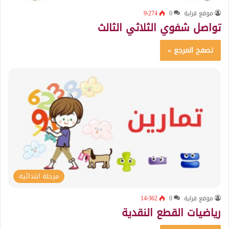
موقع قراية
0
9٬274
تواصل شفوي الثلاثي الثالث
تصفح المرجع »
مرحلة ابتدائية
موقع قراية
0
14٬362
رياضيات القطع النقدية