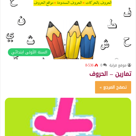
السنة الأولى ابتدائي
موقع قراية
0
8٬536
تمارين – الحروف
تصفح المرجع »