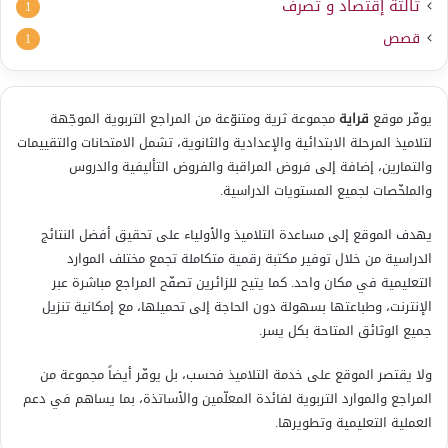
ثالثة إقتصاد و تصرف
1
قصص
1
يوفّر موقع
قراية
مجموعة ثرية ومتنوّعة من المراجع التربوية الموجّهة
لتلاميذ المرحلة الابتدائية والإعدادية والثانوية، تشمل الامتحانات والتقييمات
والتمارين، إضافة إلى فروض المراقبة والفروض التأليفية والدروس
والملخّصات لجميع المستويات الدراسية.
يهدف الموقع إلى مساعدة التلاميذ والأولياء على تحقيق أفضل النتائج
الدراسية من خلال توفير مكتبة رقمية متكاملة تجمع مختلف الموارد
التعليمية في مكان واحد. كما يتيح للزائرين تصفّح المراجع مباشرة عبر
الإنترنت، وطباعتها بسهولة دون الحاجة إلى تحميلها، مع إمكانية تنزيل
جميع الوثائق المتاحة بكل يسر.
ولا يقتصر الموقع على خدمة التلاميذ فحسب، بل يوفّر أيضاً مجموعة من
المراجع والموارد التربوية لفائدة المعلّمين والأساتذة، بما يساهم في دعم
العملية التعليمية وتطويرها.