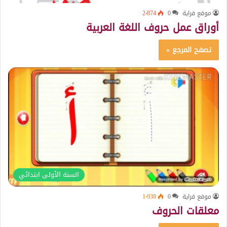
موقع قراية
0
2٬874
أوراق عمل حروف اللغة العربية
تصفح المرجع »
السنة الأولى ابتدائي
موقع قراية
0
1٬938
معلقات الحروف