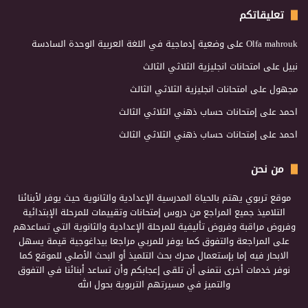
تعليقاتكم
Olfa mahrouk
على
وضعية إدماجية في اللغة العربية الوحدة السادسة
نبيل
على
امتحانات انجليزية الثلاثي الثالث
مجهول
على
امتحانات انجليزية الثلاثي الثالث
احمد
على
إمتحانات حساب ذهني الثلاثي الثالث
احمد
على
إمتحانات حساب ذهني الثلاثي الثالث
من نحن
موقع تربوي يهتم بالحياة المدرسية الإعدادية والثانوية حيث يوفر لأبنائنا
التلاميذ جميع المراجع من دروس إمتحانات وتقييمات للمرحلة الإبتدائية
وفروض مراقبة وفروض تأليفية للمرحلة الإعدادية والثانوية التي تساعدهم
على المراجعة والتفوق كما يوفر للمربي مراجعا بيداغوجية قيمة يسهل
الابحار فيه إما بإستعمال محرك بحث التلميذ أو البحث الأصلي للموقع كما
نوفر خدمات أخرى نتمنى أن تلقى إعجابكم وأن تساعد أبنائنا في التفوق
والتميز في مسيرتهم التربوية بحول الله