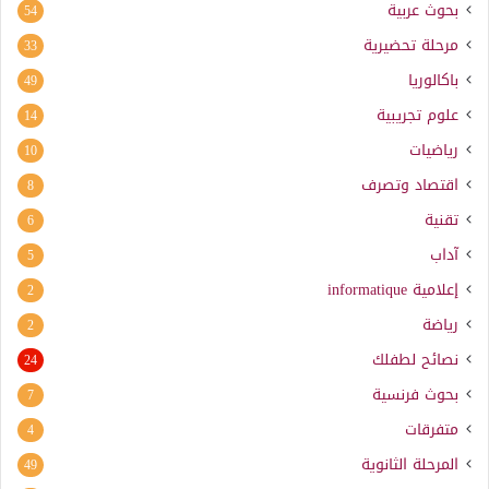
بحوث عربية
54
مرحلة تحضيرية
33
باكالوريا
49
علوم تجريبية
14
رياضيات
10
اقتصاد وتصرف
8
تقنية
6
آداب
5
إعلامية
informatique
2
رياضة
2
نصائح لطفلك
24
بحوث فرنسية
7
متفرقات
4
المرحلة الثانوية
49