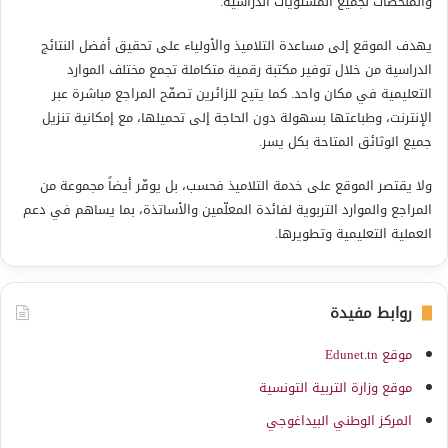
والملخّصات لجميع المستويات الدراسية.
يهدف الموقع إلى مساعدة التلاميذ والأولياء على تحقيق أفضل النتائج
الدراسية من خلال توفير مكتبة رقمية متكاملة تجمع مختلف الموارد
التعليمية في مكان واحد. كما يتيح للزائرين تصفّح المراجع مباشرة عبر
الإنترنت، وطباعتها بسهولة دون الحاجة إلى تحميلها، مع إمكانية تنزيل
جميع الوثائق المتاحة بكل يسر.
ولا يقتصر الموقع على خدمة التلاميذ فحسب، بل يوفّر أيضاً مجموعة من
المراجع والموارد التربوية لفائدة المعلّمين والأساتذة، بما يساهم في دعم
العملية التعليمية وتطويرها.
روابط مفيدة
موقع Edunet.tn
موقع وزارة التربية التونسية
المركز الوطني البيداغوجي