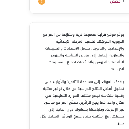
قصص
1
يوفّر موقع
قراية
مجموعة ثرية ومتنوّعة من المراجع
التربوية الموجّهة لتلاميذ المرحلة الابتدائية
والإعدادية والثانوية، تشمل الامتحانات والتقييمات
والتمارين، إضافة إلى فروض المراقبة والفروض
التأليفية والدروس والملخّصات لجميع المستويات
الدراسية.
يهدف الموقع إلى مساعدة التلاميذ والأولياء على
تحقيق أفضل النتائج الدراسية من خلال توفير مكتبة
رقمية متكاملة تجمع مختلف الموارد التعليمية في
مكان واحد. كما يتيح للزائرين تصفّح المراجع مباشرة
عبر الإنترنت، وطباعتها بسهولة دون الحاجة إلى
تحميلها، مع إمكانية تنزيل جميع الوثائق المتاحة بكل
يسر.