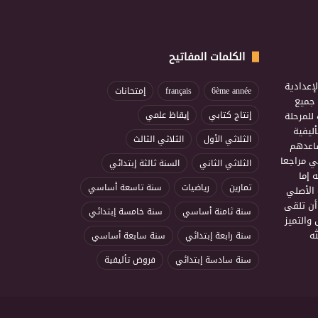
الكلمات المفاتيح
إعدادية
6ème année
français
إمتحانات
ذ جميع
للمرحلة
إنتاج كتابي
إيقاظ علمي
ليفية
الثلاثي الأول
الثلاثي الثالث
ساعدهم
ي مراجعا
الثلاثي الثاني
السنة ثالثة إبتدائي
 إما
تمارين
رياضيات
سنة تاسعة أساسي
 الأصلي
أن تلقى
سنة ثامنة أساسي
سنة خامسة إبتدائي
 والتميز
ه
سنة رابعة إبتدائي
سنة سابعة أساسي
سنة سادسة إبتدائي
فروض تأليفية