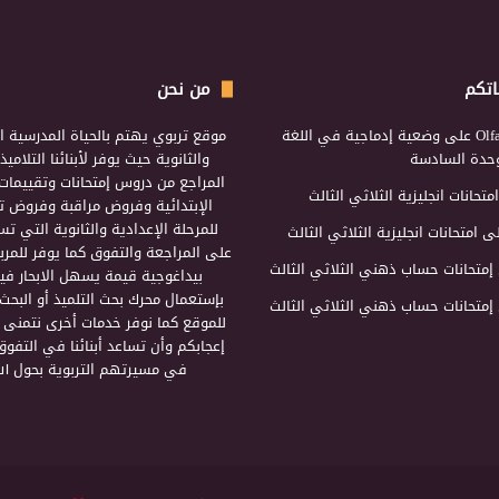
اتكم
من نحن
Olf
على
وضعية إدماجية في اللغة
موقع تربوي يهتم بالحياة المدرسية ال
لوحدة السادسة
والثانوية حيث يوفر لأبنائنا التلامي
المراجع من دروس إمتحانات وتقييمات 
امتحانات انجليزية الثلاثي الثالث
الإبتدائية وفروض مراقبة وفروض تأ
للمرحلة الإعدادية والثانوية التي ت
ى
امتحانات انجليزية الثلاثي الثالث
على المراجعة والتفوق كما يوفر للمرب
إمتحانات حساب ذهني الثلاثي الثالث
بيداغوجية قيمة يسهل الابحار فيه
بإستعمال محرك بحث التلميذ أو البحث
إمتحانات حساب ذهني الثلاثي الثالث
للموقع كما نوفر خدمات أخرى نتمنى 
إعجابكم وأن تساعد أبنائنا في التفوق
في مسيرتهم التربوية بحول الل