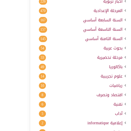
أخبار تربوية
226
المرحلة الإعدادية
470
السنة السابعة أساسي
167
السنة التاسعة أساسي
157
السنة الثامنة أساسي
145
بحوث عربية
54
مرحلة تحضيرية
33
باكالوريا
49
علوم تجريبية
14
رياضيات
10
اقتصاد وتصرف
8
تقنية
6
آداب
5
إعلامية
informatique
2