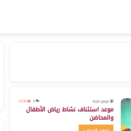
موقع قراية
0
3٬239
موعد استئناف نشاط رياض الأطفال
والمحاضن
تصفح المرجع »