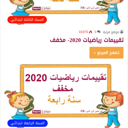
السنة الثالثة ابتدائي
موقع قراية
0
10٬870
تقييمات رياضيات 2020- مخفف
تصفح المرجع »
السنة الرابعة ابتدائي