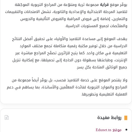
يوفّر موقع
قراية
مجموعة ثرية ومتنوّعة من المراجع التربوية الموجّهة
لتلاميذ المرحلة الابتدائية والإعدادية والثانوية، تشمل الامتحانات والتقييمات
والتمارين، إضافة إلى فروض المراقبة والفروض التأليفية والدروس
والملخّصات لجميع المستويات الدراسية.
يهدف الموقع إلى مساعدة التلاميذ والأولياء على تحقيق أفضل النتائج
الدراسية من خلال توفير مكتبة رقمية متكاملة تجمع مختلف الموارد
التعليمية في مكان واحد. كما يتيح للزائرين تصفّح المراجع مباشرة عبر
الإنترنت، وطباعتها بسهولة دون الحاجة إلى تحميلها، مع إمكانية تنزيل
جميع الوثائق المتاحة بكل يسر.
ولا يقتصر الموقع على خدمة التلاميذ فحسب، بل يوفّر أيضاً مجموعة من
المراجع والموارد التربوية لفائدة المعلّمين والأساتذة، بما يساهم في دعم
العملية التعليمية وتطويرها.
روابط مفيدة
موقع Edunet.tn