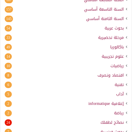
السنة التاسعة أساسي
157
السنة الثامنة أساسي
145
بحوث عربية
54
مرحلة تحضيرية
33
باكالوريا
49
علوم تجريبية
14
رياضيات
10
اقتصاد وتصرف
8
تقنية
6
آداب
5
إعلامية
informatique
2
رياضة
2
نصائح لطفلك
24
بحوث فرنسية