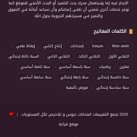
الابحار فيه إما بإستعمال محرك بحث التلميذ أو البحث الأصلي للموقع كما
نوفر خدمات أخرى نتمنى أن تلقى إعجابكم وأن تساعد أبنائنا في التفوق
والتميز في مسيرتهم التربوية بحول الله
الكلمات المفاتيح
6ème année
français
إمتحانات
إنتاج كتابي
إيقاظ علمي
الثلاثي الأول
الثلاثي الثالث
الثلاثي الثاني
السنة ثالثة إبتدائي
تمارين
رياضيات
سنة تاسعة أساسي
سنة ثامنة أساسي
سنة خامسة إبتدائي
سنة رابعة إبتدائي
سنة سابعة أساسي
سنة سادسة إبتدائي
فروض تأليفية
2026 نجمع التقييمات امتحانات دروس و تلاخيص لكل المستويات |
موقع قراية