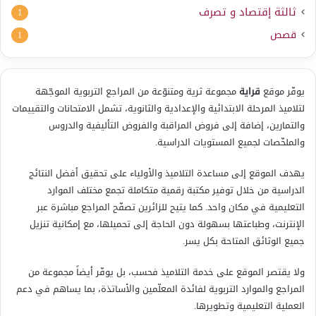
ثالثة إقتصاد و تصرف
1
قصص
1
يوفّر موقع
قراية
مجموعة ثرية ومتنوّعة من المراجع التربوية الموجّهة
لتلاميذ المرحلة الابتدائية والإعدادية والثانوية، تشمل الامتحانات والتقييمات
والتمارين، إضافة إلى فروض المراقبة والفروض التأليفية والدروس
والملخّصات لجميع المستويات الدراسية.
يهدف الموقع إلى مساعدة التلاميذ والأولياء على تحقيق أفضل النتائج
الدراسية من خلال توفير مكتبة رقمية متكاملة تجمع مختلف الموارد
التعليمية في مكان واحد. كما يتيح للزائرين تصفّح المراجع مباشرة عبر
الإنترنت، وطباعتها بسهولة دون الحاجة إلى تحميلها، مع إمكانية تنزيل
جميع الوثائق المتاحة بكل يسر.
ولا يقتصر الموقع على خدمة التلاميذ فحسب، بل يوفّر أيضاً مجموعة من
المراجع والموارد التربوية لفائدة المعلّمين والأساتذة، بما يساهم في دعم
العملية التعليمية وتطويرها.