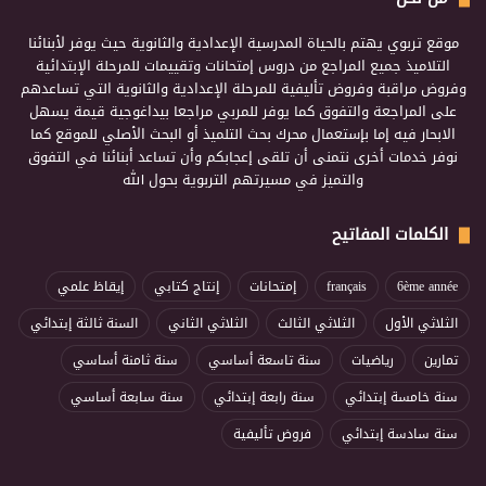
موقع تربوي يهتم بالحياة المدرسية الإعدادية والثانوية حيث يوفر لأبنائنا
التلاميذ جميع المراجع من دروس إمتحانات وتقييمات للمرحلة الإبتدائية
وفروض مراقبة وفروض تأليفية للمرحلة الإعدادية والثانوية التي تساعدهم
على المراجعة والتفوق كما يوفر للمربي مراجعا بيداغوجية قيمة يسهل
الابحار فيه إما بإستعمال محرك بحث التلميذ أو البحث الأصلي للموقع كما
نوفر خدمات أخرى نتمنى أن تلقى إعجابكم وأن تساعد أبنائنا في التفوق
والتميز في مسيرتهم التربوية بحول الله
الكلمات المفاتيح
6ème année
français
إمتحانات
إنتاج كتابي
إيقاظ علمي
الثلاثي الأول
الثلاثي الثالث
الثلاثي الثاني
السنة ثالثة إبتدائي
تمارين
رياضيات
سنة تاسعة أساسي
سنة ثامنة أساسي
سنة خامسة إبتدائي
سنة رابعة إبتدائي
سنة سابعة أساسي
سنة سادسة إبتدائي
فروض تأليفية