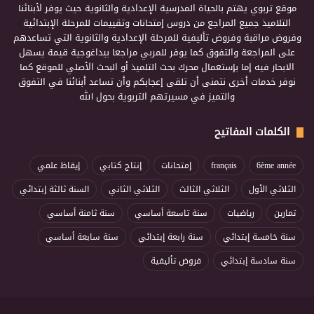
موقع تربوي يهتم بالحياة المدرسية الإعدادية والثانوية حيث يوفر لأبنائنا
التلاميذ جميع المراجع من دروس إمتحانات وتقييمات للمرحلة الإبتدائية
وفروض مراقبة وفروض تأليفية للمرحلة الإعدادية والثانوية التي تساعدهم
على المراجعة والتفوق كما يوفر للمربي مراجعا بيداغوجية قيمة يسهل
الابحار فيه إما بإستعمال محرك بحث التلميذ أو البحث الأصلي للموقع كما
نوفر خدمات أخرى نتمنى أن تلقى إعجابكم وأن تساعد أبنائنا في التفوق
والتميز في مسيرتهم التربوية بحول الله
الكلمات المفاتيح
6ème année
français
إمتحانات
إنتاج كتابي
إيقاظ علمي
الثلاثي الأول
الثلاثي الثالث
الثلاثي الثاني
السنة ثالثة إبتدائي
تمارين
رياضيات
سنة تاسعة أساسي
سنة ثامنة أساسي
سنة خامسة إبتدائي
سنة رابعة إبتدائي
سنة سابعة أساسي
سنة سادسة إبتدائي
فروض تأليفية