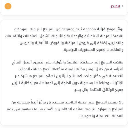
قصص
1
يوفّر موقع
قراية
مجموعة ثرية ومتنوّعة من المراجع التربوية الموجّهة
لتلاميذ المرحلة الابتدائية والإعدادية والثانوية، تشمل الامتحانات والتقييمات
والتمارين، إضافة إلى فروض المراقبة والفروض التأليفية والدروس
والملخّصات لجميع المستويات الدراسية.
يهدف الموقع إلى مساعدة التلاميذ والأولياء على تحقيق أفضل النتائج
الدراسية من خلال توفير مكتبة رقمية متكاملة تجمع مختلف الموارد
التعليمية في مكان واحد. كما يتيح للزائرين تصفّح المراجع مباشرة عبر
الإنترنت، وطباعتها بسهولة دون الحاجة إلى تحميلها، مع إمكانية تنزيل
جميع الوثائق المتاحة بكل يسر.
ولا يقتصر الموقع على خدمة التلاميذ فحسب، بل يوفّر أيضاً مجموعة من
المراجع والموارد التربوية لفائدة المعلّمين والأساتذة، بما يساهم في دعم
العملية التعليمية وتطويرها.