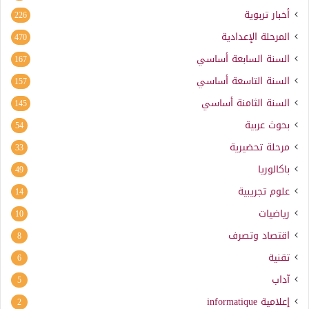
أخبار تربوية
226
المرحلة الإعدادية
470
السنة السابعة أساسي
167
السنة التاسعة أساسي
157
السنة الثامنة أساسي
145
بحوث عربية
54
مرحلة تحضيرية
33
باكالوريا
49
علوم تجريبية
14
رياضيات
10
اقتصاد وتصرف
8
تقنية
6
آداب
5
إعلامية
informatique
2