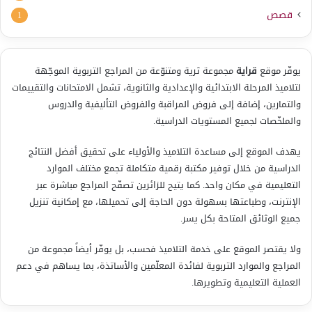
قصص
1
يوفّر موقع
قراية
مجموعة ثرية ومتنوّعة من المراجع التربوية الموجّهة
لتلاميذ المرحلة الابتدائية والإعدادية والثانوية، تشمل الامتحانات والتقييمات
والتمارين، إضافة إلى فروض المراقبة والفروض التأليفية والدروس
والملخّصات لجميع المستويات الدراسية.
يهدف الموقع إلى مساعدة التلاميذ والأولياء على تحقيق أفضل النتائج
الدراسية من خلال توفير مكتبة رقمية متكاملة تجمع مختلف الموارد
التعليمية في مكان واحد. كما يتيح للزائرين تصفّح المراجع مباشرة عبر
الإنترنت، وطباعتها بسهولة دون الحاجة إلى تحميلها، مع إمكانية تنزيل
جميع الوثائق المتاحة بكل يسر.
ولا يقتصر الموقع على خدمة التلاميذ فحسب، بل يوفّر أيضاً مجموعة من
المراجع والموارد التربوية لفائدة المعلّمين والأساتذة، بما يساهم في دعم
العملية التعليمية وتطويرها.