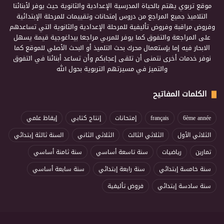
موقع تربوي يهتم بالحياة المدرسية الإعدادية والثانوية حيث يوفر لأبنائنا
التلاميذ جميع المراجع من دروس إمتحانات وتقييمات للمرحلة الإبتدائية
وفروض مراقبة وفروض تأليفية للمرحلة الإعدادية والثانوية التي تساعدهم
على المراجعة والتفوق كما يوفر للمربي مراجعا بيداغوجية قيمة يسهل
الابحار فيه إما بإستعمال محرك بحث التلميذ أو البحث الأصلي للموقع كما
نوفر خدمات أخرى نتمنى أن تلقى إعجابكم وأن تساعد أبنائنا في التفوق
والتميز في مسيرتهم التربوية بحول الله
الكلمات المفاتيح
6ème année
français
إمتحانات
إنتاج كتابي
إيقاظ علمي
الثلاثي الأول
الثلاثي الثالث
الثلاثي الثاني
السنة ثالثة إبتدائي
تمارين
رياضيات
سنة تاسعة أساسي
سنة ثامنة أساسي
سنة خامسة إبتدائي
سنة رابعة إبتدائي
سنة سابعة أساسي
سنة سادسة إبتدائي
فروض تأليفية