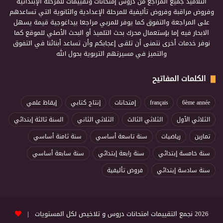
التلاميذ جميع المراجع من دروس إمتحانات وتقييمات للمرحلة الإبتدائية
وفروض مراقبة وفروض تأليفية للمرحلة الإعدادية والثانوية التي تساعدهم
على المراجعة والتفوق كما يوفر للمربي مراجعا بيداغوجية قيمة يسهل
الابحار فيه إما بإستعمال محرك بحث التلميذ أو البحث الأصلي للموقع كما
نوفر خدمات أخرى نتمنى أن تلقى إعجابكم وأن تساعد أبنائنا في التفوق
والتميز في مسيرتهم التربوية بحول الله
الكلمات المفاتيح
6ème année
français
إمتحانات
إنتاج كتابي
إيقاظ علمي
الثلاثي الأول
الثلاثي الثالث
الثلاثي الثاني
السنة ثالثة إبتدائي
تمارين
رياضيات
سنة تاسعة أساسي
سنة ثامنة أساسي
سنة خامسة إبتدائي
سنة رابعة إبتدائي
سنة سابعة أساسي
سنة سادسة إبتدائي
فروض تأليفية
2026 نجمع التقييمات امتحانات دروس و تلاخيص لكل المستويات |