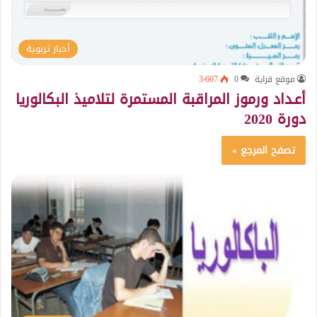
أخبار تربوية
موقع قراية
0
3٬607
أعـداد ورموز المراقبة المستمرة لتلاميذ البكالوريا
دورة 2020
تصفح المرجع »