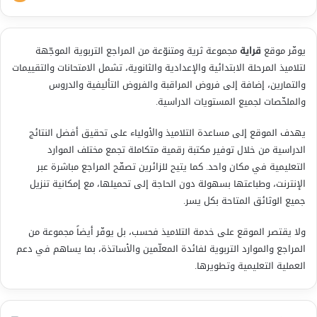
يوفّر موقع
قراية
مجموعة ثرية ومتنوّعة من المراجع التربوية الموجّهة
لتلاميذ المرحلة الابتدائية والإعدادية والثانوية، تشمل الامتحانات والتقييمات
والتمارين، إضافة إلى فروض المراقبة والفروض التأليفية والدروس
والملخّصات لجميع المستويات الدراسية.
يهدف الموقع إلى مساعدة التلاميذ والأولياء على تحقيق أفضل النتائج
الدراسية من خلال توفير مكتبة رقمية متكاملة تجمع مختلف الموارد
التعليمية في مكان واحد. كما يتيح للزائرين تصفّح المراجع مباشرة عبر
الإنترنت، وطباعتها بسهولة دون الحاجة إلى تحميلها، مع إمكانية تنزيل
جميع الوثائق المتاحة بكل يسر.
ولا يقتصر الموقع على خدمة التلاميذ فحسب، بل يوفّر أيضاً مجموعة من
المراجع والموارد التربوية لفائدة المعلّمين والأساتذة، بما يساهم في دعم
العملية التعليمية وتطويرها.