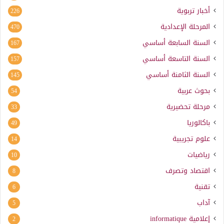
أخبار تربوية
226
المرحلة الإعدادية
470
السنة السابعة أساسي
167
السنة التاسعة أساسي
157
السنة الثامنة أساسي
145
بحوث عربية
54
مرحلة تحضيرية
33
باكالوريا
49
علوم تجريبية
14
رياضيات
10
اقتصاد وتصرف
8
تقنية
6
آداب
5
إعلامية
informatique
2