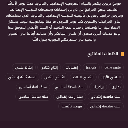
موقع تربوي يهتم بالحياة المدرسية الإعدادية والثانوية حيث يوفر لأبنائنا
التلاميذ جميع المراجع من دروس إمتحانات وتقييمات للمرحلة الإبتدائية
وفروض مراقبة وفروض تأليفية للمرحلة الإعدادية والثانوية التي تساعدهم
على المراجعة والتفوق كما يوفر للمربي مراجعا بيداغوجية قيمة يسهل
الابحار فيه إما بإستعمال محرك بحث التلميذ أو البحث الأصلي للموقع كما
نوفر خدمات أخرى نتمنى أن تلقى إعجابكم وأن تساعد أبنائنا في التفوق
والتميز في مسيرتهم التربوية بحول الله
الكلمات المفاتيح
6ème année
français
إمتحانات
إنتاج كتابي
إيقاظ علمي
الثلاثي الأول
الثلاثي الثالث
الثلاثي الثاني
السنة ثالثة إبتدائي
تمارين
رياضيات
سنة تاسعة أساسي
سنة ثامنة أساسي
سنة خامسة إبتدائي
سنة رابعة إبتدائي
سنة سابعة أساسي
سنة سادسة إبتدائي
فروض تأليفية