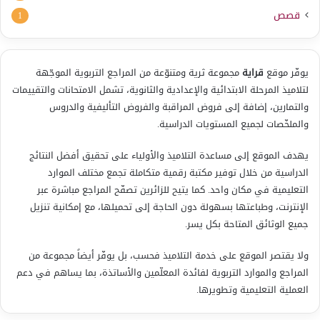
قصص
1
يوفّر موقع
قراية
مجموعة ثرية ومتنوّعة من المراجع التربوية الموجّهة
لتلاميذ المرحلة الابتدائية والإعدادية والثانوية، تشمل الامتحانات والتقييمات
والتمارين، إضافة إلى فروض المراقبة والفروض التأليفية والدروس
والملخّصات لجميع المستويات الدراسية.
يهدف الموقع إلى مساعدة التلاميذ والأولياء على تحقيق أفضل النتائج
الدراسية من خلال توفير مكتبة رقمية متكاملة تجمع مختلف الموارد
التعليمية في مكان واحد. كما يتيح للزائرين تصفّح المراجع مباشرة عبر
الإنترنت، وطباعتها بسهولة دون الحاجة إلى تحميلها، مع إمكانية تنزيل
جميع الوثائق المتاحة بكل يسر.
ولا يقتصر الموقع على خدمة التلاميذ فحسب، بل يوفّر أيضاً مجموعة من
المراجع والموارد التربوية لفائدة المعلّمين والأساتذة، بما يساهم في دعم
العملية التعليمية وتطويرها.