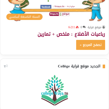
السنة التاسعة أساسي
موقع قراية
0
6٬211
رباعيات الأضلاع : ملخص + تمارين
تصفح المرجع »
الجديد موقع قراية Collège