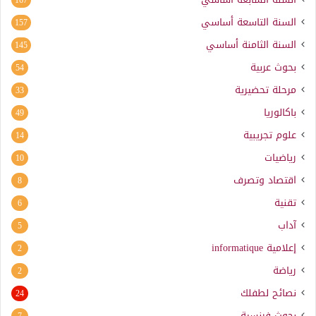
السنة التاسعة أساسي
157
السنة الثامنة أساسي
145
بحوث عربية
54
مرحلة تحضيرية
33
باكالوريا
49
علوم تجريبية
14
رياضيات
10
اقتصاد وتصرف
8
تقنية
6
آداب
5
إعلامية
informatique
2
رياضة
2
نصائح لطفلك
24
بحوث فرنسية