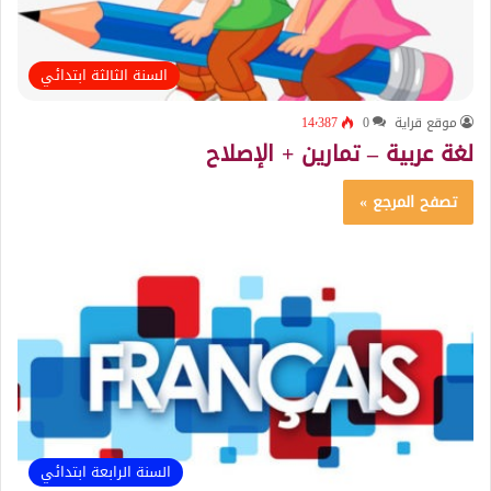
السنة الثالثة ابتدائي
موقع قراية
0
14٬387
لغة عربية – تمارين + الإصلاح
تصفح المرجع »
السنة الرابعة ابتدائي