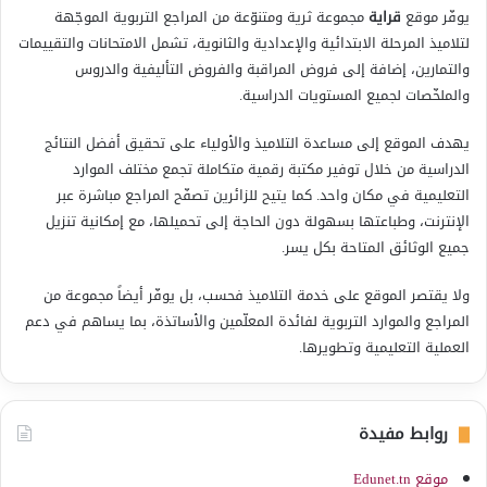
يوفّر موقع
قراية
مجموعة ثرية ومتنوّعة من المراجع التربوية الموجّهة
لتلاميذ المرحلة الابتدائية والإعدادية والثانوية، تشمل الامتحانات والتقييمات
والتمارين، إضافة إلى فروض المراقبة والفروض التأليفية والدروس
والملخّصات لجميع المستويات الدراسية.
يهدف الموقع إلى مساعدة التلاميذ والأولياء على تحقيق أفضل النتائج
الدراسية من خلال توفير مكتبة رقمية متكاملة تجمع مختلف الموارد
التعليمية في مكان واحد. كما يتيح للزائرين تصفّح المراجع مباشرة عبر
الإنترنت، وطباعتها بسهولة دون الحاجة إلى تحميلها، مع إمكانية تنزيل
جميع الوثائق المتاحة بكل يسر.
ولا يقتصر الموقع على خدمة التلاميذ فحسب، بل يوفّر أيضاً مجموعة من
المراجع والموارد التربوية لفائدة المعلّمين والأساتذة، بما يساهم في دعم
العملية التعليمية وتطويرها.
روابط مفيدة
موقع Edunet.tn