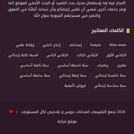
الابحار فيه إما بإستعمال محرك بحث التلميذ أو البحث الأصلي للموقع كما
نوفر خدمات أخرى نتمنى أن تلقى إعجابكم وأن تساعد أبنائنا في التفوق
والتميز في مسيرتهم التربوية بحول الله
الكلمات المفاتيح
6ème année
français
إمتحانات
إنتاج كتابي
إيقاظ علمي
الثلاثي الأول
الثلاثي الثالث
الثلاثي الثاني
السنة ثالثة إبتدائي
تمارين
رياضيات
سنة تاسعة أساسي
سنة ثامنة أساسي
سنة خامسة إبتدائي
سنة رابعة إبتدائي
سنة سابعة أساسي
سنة سادسة إبتدائي
فروض تأليفية
2026 نجمع التقييمات امتحانات دروس و تلاخيص لكل المستويات |
موقع قراية