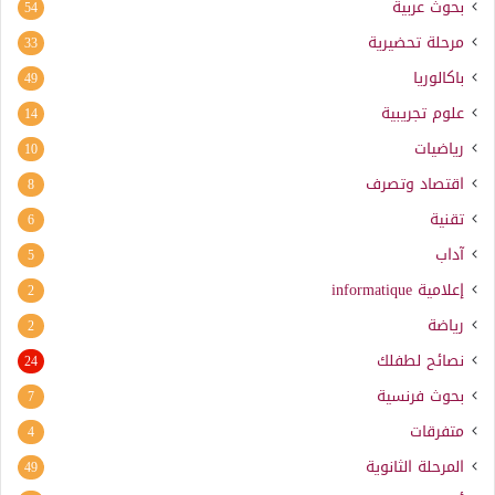
بحوث عربية
54
مرحلة تحضيرية
33
باكالوريا
49
علوم تجريبية
14
رياضيات
10
اقتصاد وتصرف
8
تقنية
6
آداب
5
إعلامية
informatique
2
رياضة
2
نصائح لطفلك
24
بحوث فرنسية
7
متفرقات
4
المرحلة الثانوية
49