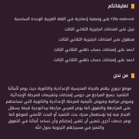
تعليقاتكم
Olfa mahrouk
على
وضعية إدماجية في اللغة العربية الوحدة السادسة
نبيل
على
امتحانات انجليزية الثلاثي الثالث
مجهول
على
امتحانات انجليزية الثلاثي الثالث
احمد
على
إمتحانات حساب ذهني الثلاثي الثالث
احمد
على
إمتحانات حساب ذهني الثلاثي الثالث
من نحن
موقع تربوي يهتم بالحياة المدرسية الإعدادية والثانوية حيث يوفر لأبنائنا
التلاميذ جميع المراجع من دروس إمتحانات وتقييمات للمرحلة الإبتدائية
وفروض مراقبة وفروض تأليفية للمرحلة الإعدادية والثانوية التي تساعدهم
على المراجعة والتفوق كما يوفر للمربي مراجعا بيداغوجية قيمة يسهل
الابحار فيه إما بإستعمال محرك بحث التلميذ أو البحث الأصلي للموقع كما
نوفر خدمات أخرى نتمنى أن تلقى إعجابكم وأن تساعد أبنائنا في التفوق
والتميز في مسيرتهم التربوية بحول الله