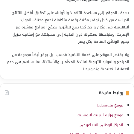
يهدف الموقع إلى مساعدة التلاميذ والأولياء على تحقيق أفضل النتائج
الدراسية من خلال توفير مكتبة رقمية متكاملة تجمع مختلف الموارد
التعليمية في مكان واحد. كما يتيح للزائرين تصفّح المراجع مباشرة عبر
الإنترنت، وطباعتها بسهولة دون الحاجة إلى تحميلها، مع إمكانية تنزيل
جميع الوثائق المتاحة بكل يسر.
ولا يقتصر الموقع على خدمة التلاميذ فحسب، بل يوفّر أيضاً مجموعة من
المراجع والموارد التربوية لفائدة المعلّمين والأساتذة، بما يساهم في دعم
العملية التعليمية وتطويرها.
روابط مفيدة
موقع Edunet.tn
موقع وزارة التربية التونسية
المركز الوطني البيداغوجي