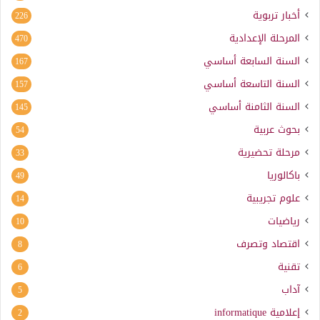
أخبار تربوية
226
المرحلة الإعدادية
470
السنة السابعة أساسي
167
السنة التاسعة أساسي
157
السنة الثامنة أساسي
145
بحوث عربية
54
مرحلة تحضيرية
33
باكالوريا
49
علوم تجريبية
14
رياضيات
10
اقتصاد وتصرف
8
تقنية
6
آداب
5
إعلامية
informatique
2