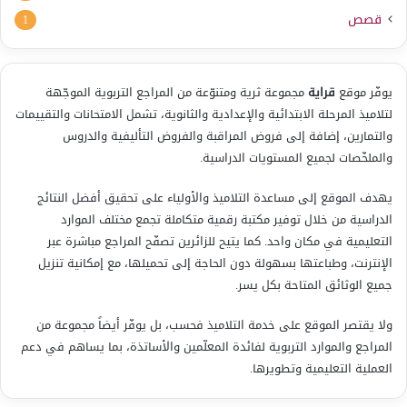
قصص
1
يوفّر موقع
قراية
مجموعة ثرية ومتنوّعة من المراجع التربوية الموجّهة
لتلاميذ المرحلة الابتدائية والإعدادية والثانوية، تشمل الامتحانات والتقييمات
والتمارين، إضافة إلى فروض المراقبة والفروض التأليفية والدروس
والملخّصات لجميع المستويات الدراسية.
يهدف الموقع إلى مساعدة التلاميذ والأولياء على تحقيق أفضل النتائج
الدراسية من خلال توفير مكتبة رقمية متكاملة تجمع مختلف الموارد
التعليمية في مكان واحد. كما يتيح للزائرين تصفّح المراجع مباشرة عبر
الإنترنت، وطباعتها بسهولة دون الحاجة إلى تحميلها، مع إمكانية تنزيل
جميع الوثائق المتاحة بكل يسر.
ولا يقتصر الموقع على خدمة التلاميذ فحسب، بل يوفّر أيضاً مجموعة من
المراجع والموارد التربوية لفائدة المعلّمين والأساتذة، بما يساهم في دعم
العملية التعليمية وتطويرها.