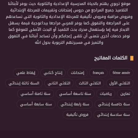
موقع تربوي يهتم بالحياة المدرسية الإعدادية والثانوية حيث يوفر لأبنائنا
التلاميذ جميع المراجع من دروس إمتحانات وتقييمات للمرحلة الإبتدائية
وفروض مراقبة وفروض تأليفية للمرحلة الإعدادية والثانوية التي تساعدهم
على المراجعة والتفوق كما يوفر للمربي مراجعا بيداغوجية قيمة يسهل
الابحار فيه إما بإستعمال محرك بحث التلميذ أو البحث الأصلي للموقع كما
نوفر خدمات أخرى نتمنى أن تلقى إعجابكم وأن تساعد أبنائنا في التفوق
والتميز في مسيرتهم التربوية بحول الله
الكلمات المفاتيح
6ème année
français
إمتحانات
إنتاج كتابي
إيقاظ علمي
الثلاثي الأول
الثلاثي الثالث
الثلاثي الثاني
السنة ثالثة إبتدائي
تمارين
رياضيات
سنة تاسعة أساسي
سنة ثامنة أساسي
سنة خامسة إبتدائي
سنة رابعة إبتدائي
سنة سابعة أساسي
سنة سادسة إبتدائي
فروض تأليفية