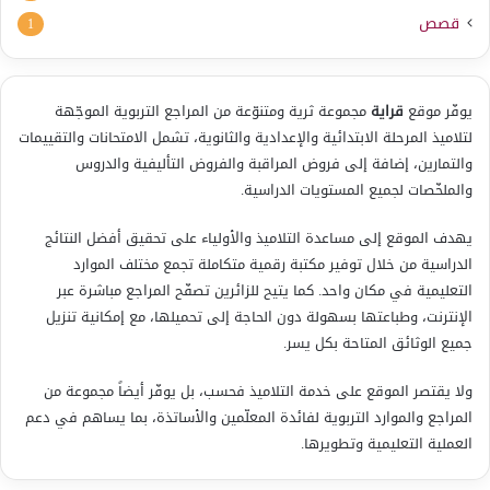
قصص
1
يوفّر موقع
قراية
مجموعة ثرية ومتنوّعة من المراجع التربوية الموجّهة
لتلاميذ المرحلة الابتدائية والإعدادية والثانوية، تشمل الامتحانات والتقييمات
والتمارين، إضافة إلى فروض المراقبة والفروض التأليفية والدروس
والملخّصات لجميع المستويات الدراسية.
يهدف الموقع إلى مساعدة التلاميذ والأولياء على تحقيق أفضل النتائج
الدراسية من خلال توفير مكتبة رقمية متكاملة تجمع مختلف الموارد
التعليمية في مكان واحد. كما يتيح للزائرين تصفّح المراجع مباشرة عبر
الإنترنت، وطباعتها بسهولة دون الحاجة إلى تحميلها، مع إمكانية تنزيل
جميع الوثائق المتاحة بكل يسر.
ولا يقتصر الموقع على خدمة التلاميذ فحسب، بل يوفّر أيضاً مجموعة من
المراجع والموارد التربوية لفائدة المعلّمين والأساتذة، بما يساهم في دعم
العملية التعليمية وتطويرها.