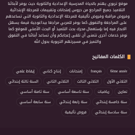
موقع تربوي يهتم بالحياة المدرسية الإعدادية والثانوية حيث يوفر لأبنائنا
التلاميذ جميع المراجع من دروس إمتحانات وتقييمات للمرحلة الإبتدائية
وفروض مراقبة وفروض تأليفية للمرحلة الإعدادية والثانوية التي تساعدهم
على المراجعة والتفوق كما يوفر للمربي مراجعا بيداغوجية قيمة يسهل
الابحار فيه إما بإستعمال محرك بحث التلميذ أو البحث الأصلي للموقع كما
نوفر خدمات أخرى نتمنى أن تلقى إعجابكم وأن تساعد أبنائنا في التفوق
والتميز في مسيرتهم التربوية بحول الله
الكلمات المفاتيح
6ème année
français
إمتحانات
إنتاج كتابي
إيقاظ علمي
الثلاثي الأول
الثلاثي الثالث
الثلاثي الثاني
السنة ثالثة إبتدائي
تمارين
رياضيات
سنة تاسعة أساسي
سنة ثامنة أساسي
سنة خامسة إبتدائي
سنة رابعة إبتدائي
سنة سابعة أساسي
سنة سادسة إبتدائي
فروض تأليفية