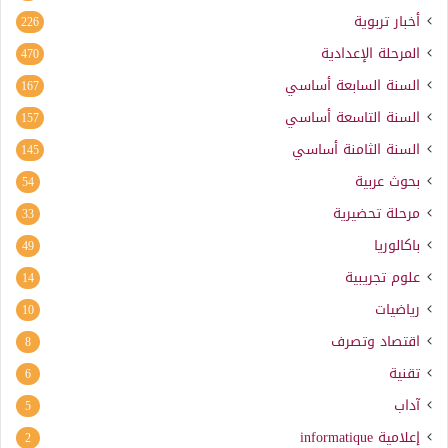
أخبار تربوية
226
المرحلة الإعدادية
470
السنة السابعة أساسي
167
السنة التاسعة أساسي
157
السنة الثامنة أساسي
145
بحوث عربية
54
مرحلة تحضيرية
33
باكالوريا
49
علوم تجريبية
14
رياضيات
10
اقتصاد وتصرف
8
تقنية
6
آداب
5
إعلامية
informatique
2