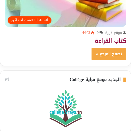
السنة الخامسة ابتدائي
موقع قراية
0
4٬103
كتاب القراءة
تصفح المرجع »
الجديد موقع قراية Collège