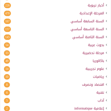
أخبار تربوية
226
المرحلة الإعدادية
470
السنة السابعة أساسي
167
السنة التاسعة أساسي
157
السنة الثامنة أساسي
145
بحوث عربية
54
مرحلة تحضيرية
33
باكالوريا
49
علوم تجريبية
14
رياضيات
10
اقتصاد وتصرف
8
تقنية
6
آداب
5
إعلامية
informatique
2