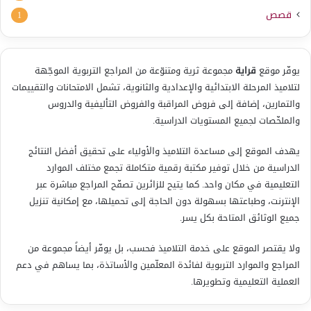
قصص
1
يوفّر موقع
قراية
مجموعة ثرية ومتنوّعة من المراجع التربوية الموجّهة
لتلاميذ المرحلة الابتدائية والإعدادية والثانوية، تشمل الامتحانات والتقييمات
والتمارين، إضافة إلى فروض المراقبة والفروض التأليفية والدروس
والملخّصات لجميع المستويات الدراسية.
يهدف الموقع إلى مساعدة التلاميذ والأولياء على تحقيق أفضل النتائج
الدراسية من خلال توفير مكتبة رقمية متكاملة تجمع مختلف الموارد
التعليمية في مكان واحد. كما يتيح للزائرين تصفّح المراجع مباشرة عبر
الإنترنت، وطباعتها بسهولة دون الحاجة إلى تحميلها، مع إمكانية تنزيل
جميع الوثائق المتاحة بكل يسر.
ولا يقتصر الموقع على خدمة التلاميذ فحسب، بل يوفّر أيضاً مجموعة من
المراجع والموارد التربوية لفائدة المعلّمين والأساتذة، بما يساهم في دعم
العملية التعليمية وتطويرها.