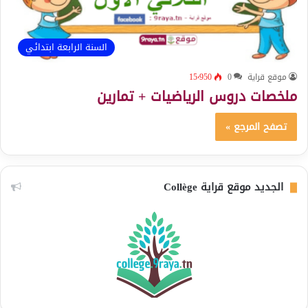
السنة الرابعة ابتدائي
موقع قراية
0
15٬950
ملخصات دروس الرياضيات + تمارين
تصفح المرجع »
الجديد موقع قراية Collège