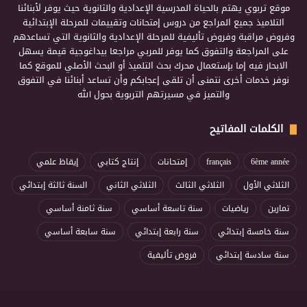
موقع تربوي يهتم بالحياة المدرسية الإعدادية والثانوية حيث يوفر لأبنائنا
التلاميذ جميع المراجع من دروس إمتحانات وتقييمات للمرحلة الإبتدائية
وفروض مراقبة وفروض تأليفية للمرحلة الإعدادية والثانوية التي تساعدهم
على المراجعة والتفوق كما يوفر للمربي مراجعا بيداغوجية قيمة يسهل
الابحار فيه إما بإستعمال محرك بحث التلميذ أو البحث الأصلي للموقع كما
نوفر خدمات أخرى نتمنى أن تلقى إعجابكم وأن تساعد أبنائنا في التفوق
والتميز في مسيرتهم التربوية بحول الله
الكلمات المفاتيح
6ème année
français
إمتحانات
إنتاج كتابي
إيقاظ علمي
الثلاثي الأول
الثلاثي الثالث
الثلاثي الثاني
السنة ثالثة إبتدائي
تمارين
رياضيات
سنة تاسعة أساسي
سنة ثامنة أساسي
سنة خامسة إبتدائي
سنة رابعة إبتدائي
سنة سابعة أساسي
سنة سادسة إبتدائي
فروض تأليفية