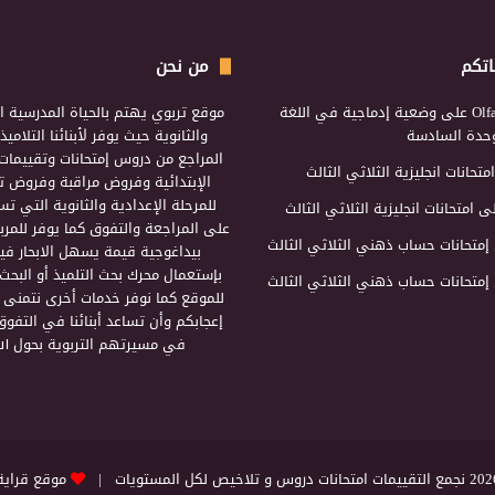
اتكم
من نحن
Olf
على
وضعية إدماجية في اللغة
موقع تربوي يهتم بالحياة المدرسية ال
لوحدة السادسة
والثانوية حيث يوفر لأبنائنا التلامي
المراجع من دروس إمتحانات وتقييمات 
امتحانات انجليزية الثلاثي الثالث
الإبتدائية وفروض مراقبة وفروض تأ
للمرحلة الإعدادية والثانوية التي ت
ى
امتحانات انجليزية الثلاثي الثالث
على المراجعة والتفوق كما يوفر للمرب
إمتحانات حساب ذهني الثلاثي الثالث
بيداغوجية قيمة يسهل الابحار فيه
بإستعمال محرك بحث التلميذ أو البحث
إمتحانات حساب ذهني الثلاثي الثالث
للموقع كما نوفر خدمات أخرى نتمنى 
إعجابكم وأن تساعد أبنائنا في التفوق
في مسيرتهم التربوية بحول الل
التقييمات امتحانات دروس و تلاخيص لكل المستويات |
موقع قراية