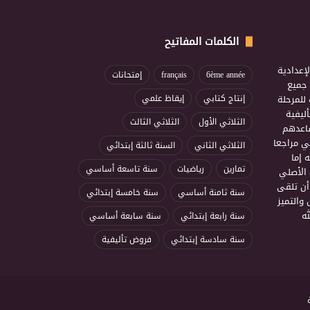
الكلمات المفاتيح
إعدادية
6ème année
français
إمتحانات
ذ جميع
للمرحلة
إنتاج كتابي
إيقاظ علمي
ليفية
الثلاثي الأول
الثلاثي الثالث
ساعدهم
ي مراجعا
الثلاثي الثاني
السنة ثالثة إبتدائي
 إما
تمارين
رياضيات
سنة تاسعة أساسي
 الأصلي
أن تلقى
سنة ثامنة أساسي
سنة خامسة إبتدائي
 والتميز
ه
سنة رابعة إبتدائي
سنة سابعة أساسي
سنة سادسة إبتدائي
فروض تأليفية