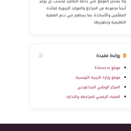
ولا يقتصر الموقع على خدمة التلاميذ فحسب، بل يوفّر
أيضاً مجموعة من المراجع والموارد التربوية لفائدة
المعلّمين والأساتذة، بما يساهم في دعم العملية
التعليمية وتطويرها.
روابط مفيدة
موقع Edunet.tn
موقع وزارة التربية التونسية
المركز الوطني البيداغوجي
الفضاء الرقمي للمراجعة والتدارك