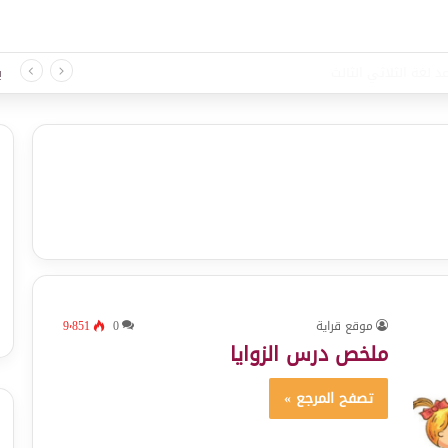
د لغة الثلاثي الثالث
ب
موقع قراية
0
9٬851
ملخص درس الزوايا
تصفح المرجع »