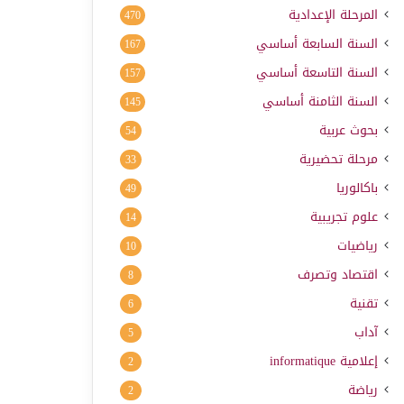
المرحلة الإعدادية
470
السنة السابعة أساسي
167
السنة التاسعة أساسي
157
السنة الثامنة أساسي
145
بحوث عربية
54
مرحلة تحضيرية
33
باكالوريا
49
علوم تجريبية
14
رياضيات
10
اقتصاد وتصرف
8
تقنية
6
آداب
5
إعلامية
informatique
2
رياضة
2